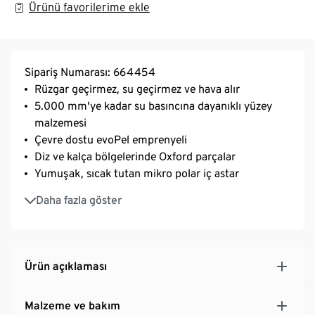
Ürünü favorilerime ekle
Sipariş Numarası: 664454
Rüzgar geçirmez, su geçirmez ve hava alır
5.000 mm'ye kadar su basıncına dayanıklı yüzey
malzemesi
Çevre dostu evoPel emprenyeli
Diz ve kalça bölgelerinde Oxford parçalar
Yumuşak, sıcak tutan mikro polar iç astar
Kapalı dikişli
Daha fazla göster
Mükemmel uyum için 74/80 beden paça bantlı
Yazılabilir isim etiketli
Dekoratif reflektör parçalı
Ürün açıklaması
Malzeme ve bakım