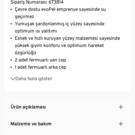
Sipariş Numarası: 673814
Çevre dostu evoPel emprenye sayesinde su
geçirmez
Yumuşak şardonlanmış iç yüzey sayesinde
optimum ısı yalıtımı
Esnek ve hızlı kuruyan yüzey malzemesi sayesinde
yüksek giyim konforu ve optimum hareket
özgürlüğü
2 adet fermuarlı yan cep
1 adet fermuarlı arka cep
Fermuarlı ve kemer halkalı bel bandı
Daha fazla göster
Marka elastanlı: formunu korur, mükemmel oturur,
yüksek giyim konforu sunar
Ürün açıklaması
Malzeme ve bakım