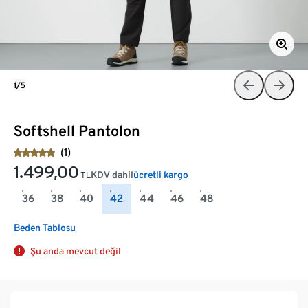
1/5
Softshell Pantolon
(1)
1.499,00
KDV dahil
ücretli kargo
TL
36
38
40
42
44
46
48
Beden Tablosu
Şu anda mevcut değil