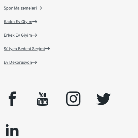
Spor Malzemeleri
Kadın Ev Giyim
Erkek Ev Giyim
Sütyen Bedeni Seçimi
Ev Dekorasyon
facebook
youtube
instagram
twitter
linkedin