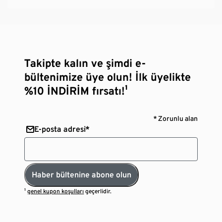
Takipte kalın ve şimdi e-
bültenimize üye olun! İlk üyelikte
%10 İNDİRİM fırsatı!¹
* Zorunlu alan
E-posta adresi*
Haber bültenine abone olun
¹
genel kupon koşulları
geçerlidir.