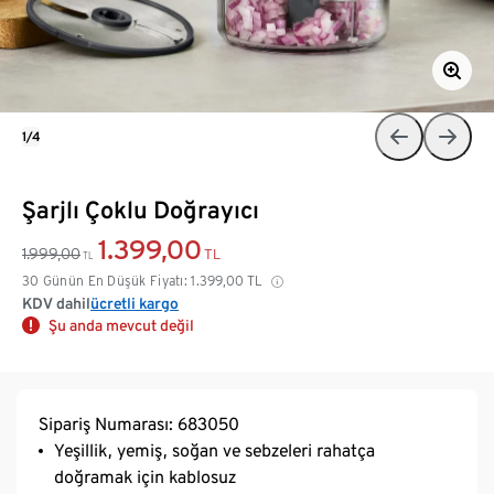
1/4
Şarjlı Çoklu Doğrayıcı
1.399,00
1.999,00
TL
TL
30 Günün En Düşük Fiyatı:
1.399,00
TL
KDV dahil
ücretli kargo
Şu anda mevcut değil
Sipariş Numarası: 683050
Yeşillik, yemiş, soğan ve sebzeleri rahatça
doğramak için kablosuz