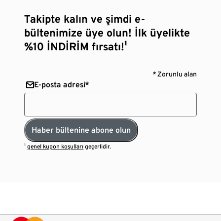
Takipte kalın ve şimdi e-
bültenimize üye olun! İlk üyelikte
%10 İNDİRİM fırsatı!¹
* Zorunlu alan
E-posta adresi*
Haber bültenine abone olun
¹
genel kupon koşulları
geçerlidir.