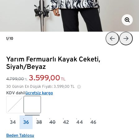
1/10
Yarım Fermuarlı Kayak Ceketi,
Siyah/Beyaz
3.599,00
4.799,00
TL
TL
30 Günün En Düşük Fiyatı:
3.599,00
TL
KDV dahil
ücretsiz kargo
34
36
38
40
42
44
46
Beden Tablosu