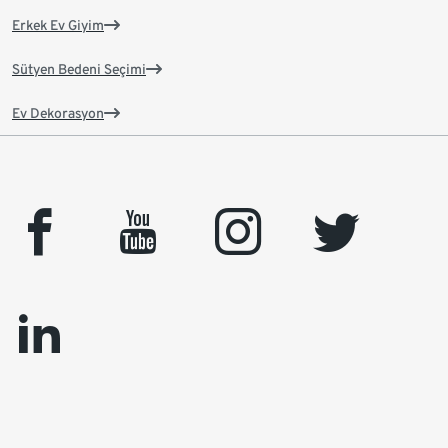
Erkek Ev Giyim
Sütyen Bedeni Seçimi
Ev Dekorasyon
facebook
youtube
instagram
twitter
linkedin