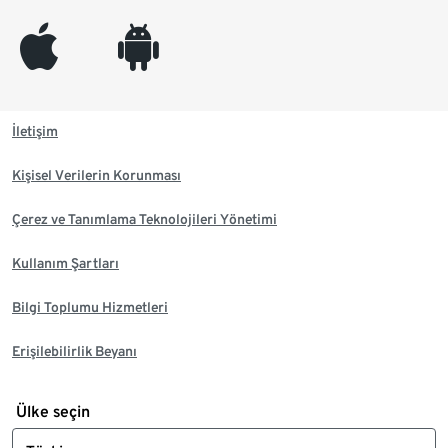
appleinc
android
İletişim
Kişisel Verilerin Korunması
Çerez ve Tanımlama Teknolojileri Yönetimi
Kullanım Şartları
Bilgi Toplumu Hizmetleri
Erişilebilirlik Beyanı
Ülke seçin