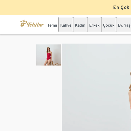
En Çok
Tema
Kahve
Kadın
Erkek
Çocuk
Ev, Ya