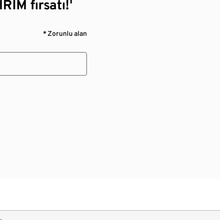
RİM fırsatı!¹
* Zorunlu alan