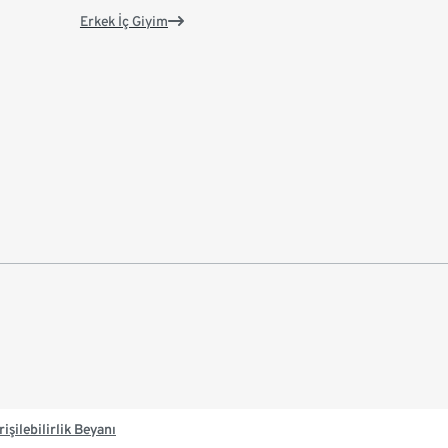
Erkek İç Giyim
rişilebilirlik Beyanı