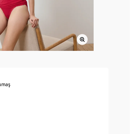
kumaş
yüksek kaliteli marka elastanlı