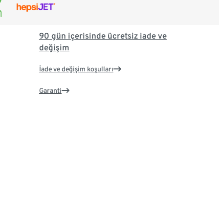
90 gün içerisinde ücretsiz iade ve
değişim
İade ve değişim koşulları
Garanti