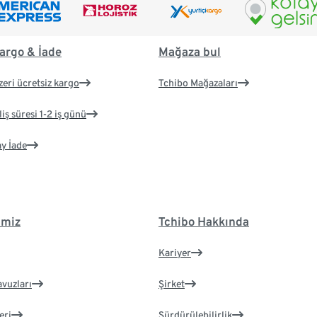
argo & İade
Mağaza bul
zeri ücretsiz kargo
Tchibo Mağazaları
iş süresi 1-2 iş günü
ay İade
imiz
Tchibo Hakkında
Kariyer
avuzları
Şirket
eri
Sürdürülebilirlik