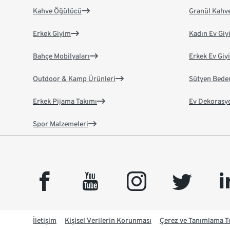
Kahve Öğütücü
Granül Kahv
Erkek Giyim
Kadın Ev Giy
Bahçe Mobilyaları
Erkek Ev Giy
Outdoor & Kamp Ürünleri
Sütyen Bede
Erkek Pijama Takımı
Ev Dekorasy
Spor Malzemeleri
facebook
youtube
instagram
twitter
link
İletişim
Kişisel Verilerin Korunması
Çerez ve Tanımlama Te