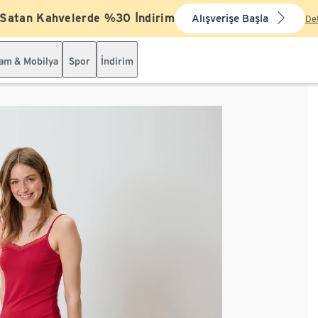
 Satan Kahvelerde %30 İndirim
Alışverişe Başla
De
şam & Mobilya
Spor
İndirim