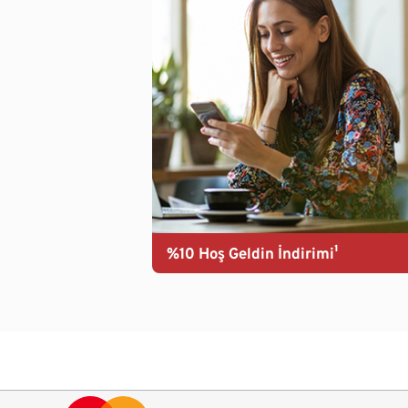
%10 Hoş Geldin İndirimi¹