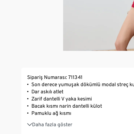
Sipariş Numarası: 711341
Son derece yumuşak dökümlü modal streç 
Dar askılı atlet
Zarif dantelli V yaka kesimi
Bacak kısmı narin dantelli külot
Pamuklu ağ kısmı
Uzun ömürlü ve yıkamaya dirençli olması için 
Daha fazla göster