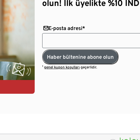
olun! İlk üyelikte %10 İNDİ
E-posta adresi*
Haber bültenine abone olun
¹
genel kupon koşulları
geçerlidir.