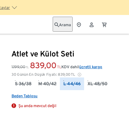
taylar
Arama
Atlet ve Külot Seti
839,00
1.199,00
KDV dahil
ücretli kargo
TL
TL
30 Günün En Düşük Fiyatı:
839,00
TL
S 36/38
M 40/42
L 44/46
XL 48/50
Beden Tablosu
Şu anda mevcut değil