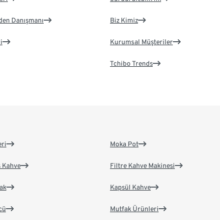
eden Danışmanı
Biz Kimiz
i
Kurumsal Müşteriler
Tchibo Trends
eri
Moka Pot
s Kahve
Filtre Kahve Makinesi
ak
Kapsül Kahve
cü
Mutfak Ürünleri