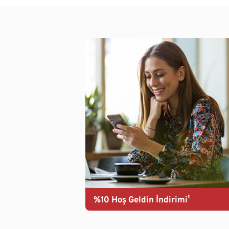
%10 Hoş Geldin İndirimi¹