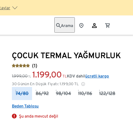
taylar
Arama
ÇOCUK TERMAL YAĞMURLUK
(1)
1.199,00
1.999,00
KDV dahil
ücretli kargo
TL
TL
30 Günün En Düşük Fiyatı:
1.199,00
TL
74/80
86/92
98/104
110/116
122/128
Beden Tablosu
Şu anda mevcut değil