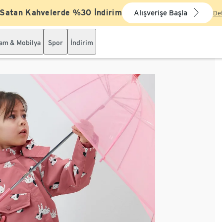
 Satan Kahvelerde %30 İndirim
Alışverişe Başla
De
şam & Mobilya
Spor
İndirim