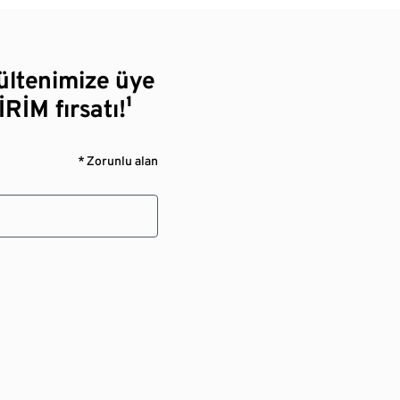
bültenimize üye
RİM fırsatı!¹
* Zorunlu alan