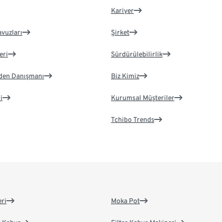
Kariyer
avuzları
Şirket
eri
Sürdürülebilirlik
eden Danışmanı
Biz Kimiz
i
Kurumsal Müşteriler
Tchibo Trends
eri
Moka Pot