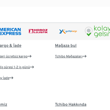
argo & İade
Mağaza bul
zeri ücretsiz kargo
Tchibo Mağazaları
iş süresi 1-2 iş günü
ay İade
imiz
Tchibo Hakkında