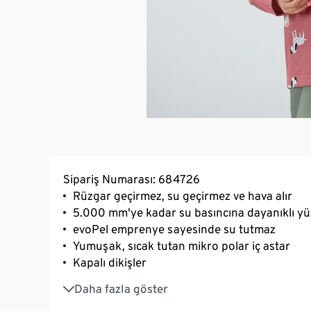
Sipariş Numarası: 684726
Rüzgar geçirmez, su geçirmez ve hava alır
5.000 mm'ye kadar su basıncına dayanıklı y
evoPel emprenye sayesinde su tutmaz
Yumuşak, sıcak tutan mikro polar iç astar
Kapalı dikişler
Çıkarılabilir kapüşon ve yumuşak ribana manş
Daha fazla göster
Yazı yazılabilen isim etiketi