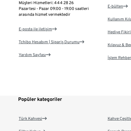
Müşteri Hizmetleri: 444 28 26
E-bülten
Pazartesi - Pazar 09:00 - 19:00 saatleri
arasında hizmet vermektedir
Kullanım Kıl
E-posta ile iletişim
Hediye Fikirl
Tchibo Hesabım | Sipariş Durumu
Kılavuz & B
Yardım Sayfası
İşlem Rehber
Popüler kategoriler
Türk Kahvesi
Kahve Çeşitl