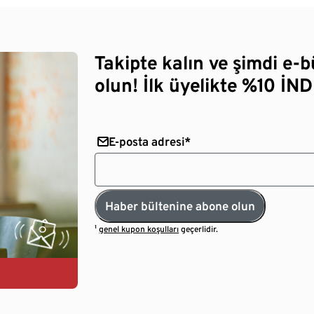
Takipte kalın ve şimdi e-
olun! İlk üyelikte %10 İNDİ
E-posta adresi*
Haber bültenine abone olun
¹
genel kupon koşulları
geçerlidir.