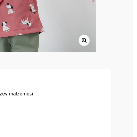
üzey malzemesi
etli