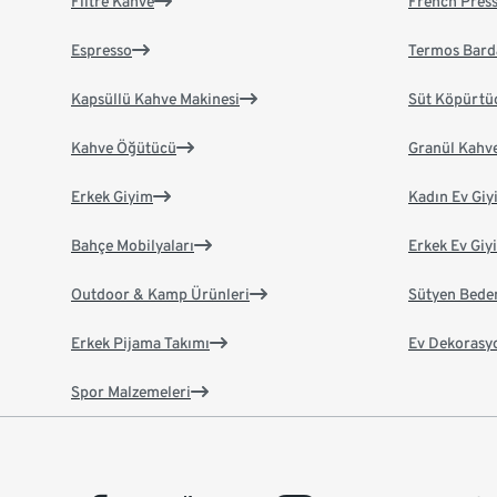
Filtre Kahve
French Pres
Espresso
Termos Bard
Kapsüllü Kahve Makinesi
Süt Köpürtü
Kahve Öğütücü
Granül Kahv
Erkek Giyim
Kadın Ev Giy
Bahçe Mobilyaları
Erkek Ev Giy
Outdoor & Kamp Ürünleri
Sütyen Bede
Erkek Pijama Takımı
Ev Dekorasy
Spor Malzemeleri