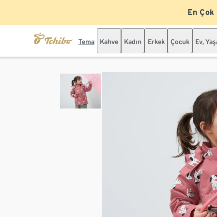
En Çok
Tema
Kahve
Kadın
Erkek
Çocuk
Ev, Ya