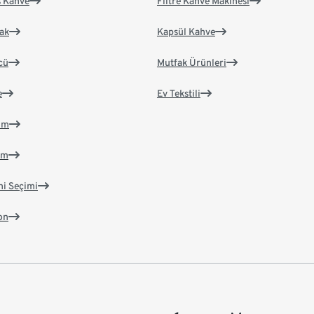
s Kahve
Filtre Kahve Makinesi
ak
Kapsül Kahve
cü
Mutfak Ürünleri
e
Ev Tekstili
im
im
ni Seçimi
on