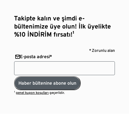
Takipte kalın ve şimdi e-
bültenimize üye olun! İlk üyelikte
%10 İNDİRİM fırsatı!¹
* Zorunlu alan
E-posta adresi*
Haber bültenine abone olun
¹
genel kupon koşulları
geçerlidir.