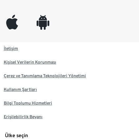
appleinc
android
İletişim
Kişisel Verilerin Korunması
Çerez ve Tanımlama Teknolojileri Yönetimi
Kullanım Şartları
Bilgi Toplumu Hizmetleri
Erişilebilirlik Beyanı
Ülke seçin