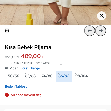
1/4
Kısa Bebek Pijama
489,00
699,00
TL
TL
30 Günün En Düşük Fiyatı:
489,00
TL
KDV dahil
ücretli kargo
50/56
62/68
74/80
86/92
98/104
Beden Tablosu
Şu anda mevcut değil