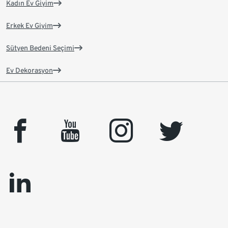
Kadın Ev Giyim
Erkek Ev Giyim
Sütyen Bedeni Seçimi
Ev Dekorasyon
facebook
youtube
instagram
twitter
linkedin