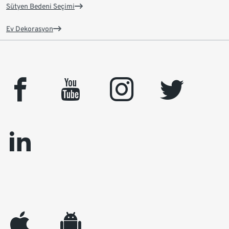
Sütyen Bedeni Seçimi
Ev Dekorasyon
facebook
youtube
instagram
twitter
linkedin
appleinc
android