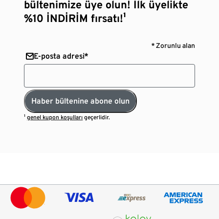
bültenimize üye olun! İlk üyelikte
%10 İNDİRİM fırsatı!¹
* Zorunlu alan
E-posta adresi*
Haber bültenine abone olun
¹
genel kupon koşulları
geçerlidir.