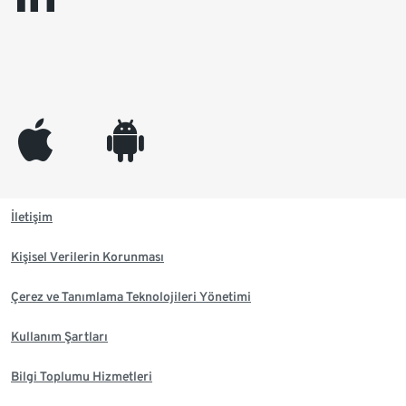
appleinc
android
İletişim
Kişisel Verilerin Korunması
Çerez ve Tanımlama Teknolojileri Yönetimi
Kullanım Şartları
Bilgi Toplumu Hizmetleri