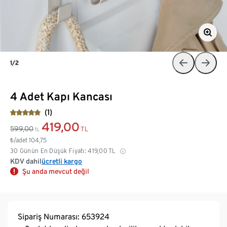
1/2
4 Adet Kapı Kancası
(1)
419,00
599,00
TL
TL
₺/adet
104,75
30 Günün En Düşük Fiyatı:
419,00
TL
KDV dahil
ücretli kargo
Şu anda mevcut değil
Sipariş Numarası: 653924