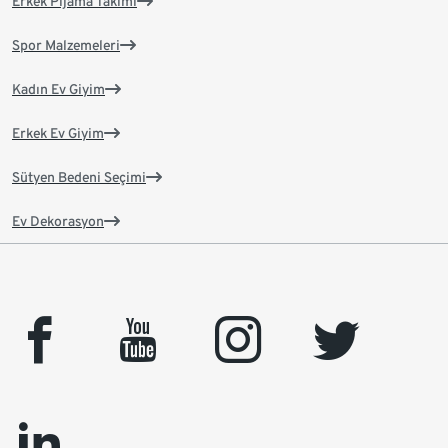
Erkek Pijama Takımı
Spor Malzemeleri
Kadın Ev Giyim
Erkek Ev Giyim
Sütyen Bedeni Seçimi
Ev Dekorasyon
facebook
youtube
instagram
twitter
linkedin