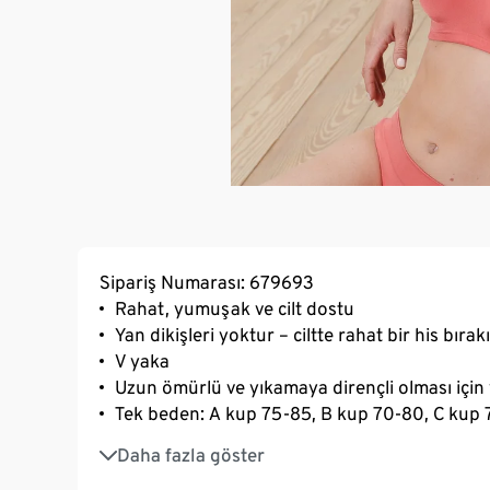
Sipariş Numarası: 679693
Rahat, yumuşak ve cilt dostu
Yan dikişleri yoktur – ciltte rahat bir his bırak
V yaka
Uzun ömürlü ve yıkamaya dirençli olması için 
Tek beden: A kup 75-85, B kup 70-80, C kup
3 kademede ayarlanabilen SoftSeal® kopça
Daha fazla göster