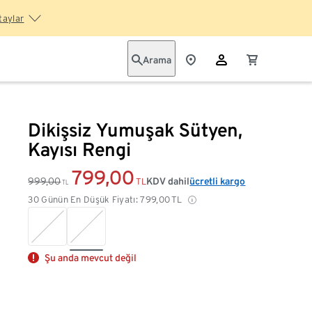
taylar
Arama
Dikişsiz Yumuşak Sütyen,
Kayısı Rengi
799,00
999,00
KDV dahil
ücretli kargo
TL
TL
30 Günün En Düşük Fiyatı:
799,00
TL
Şu anda mevcut değil