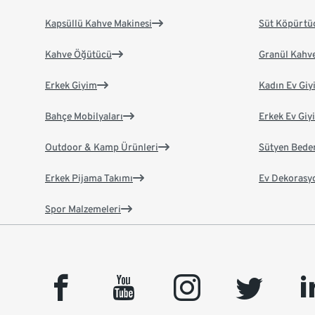
Kapsüllü Kahve Makinesi
Süt Köpürtü
Kahve Öğütücü
Granül Kahv
Erkek Giyim
Kadın Ev Giy
Bahçe Mobilyaları
Erkek Ev Giy
Outdoor & Kamp Ürünleri
Sütyen Bede
Erkek Pijama Takımı
Ev Dekorasy
Spor Malzemeleri
facebook
youtube
instagram
twitter
link