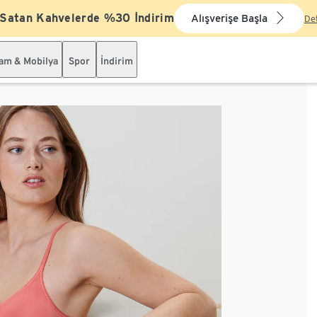
 Satan Kahvelerde %30 İndirim
Alışverişe Başla
De
şam & Mobilya
Spor
İndirim