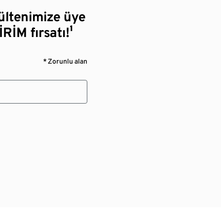
bültenimize üye
RİM fırsatı!¹
* Zorunlu alan