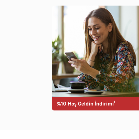
%10 Hoş Geldin İndirimi¹