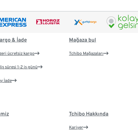
argo & İade
Mağaza bul
zeri ücretsiz kargo
Tchibo Mağazaları
iş süresi 1-2 iş günü
ay İade
imiz
Tchibo Hakkında
Kariyer