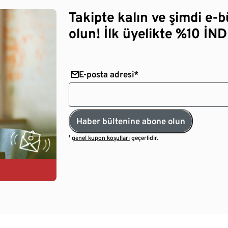
Takipte kalın ve şimdi e-
olun! İlk üyelikte %10 İNDİ
E-posta adresi*
Haber bültenine abone olun
¹
genel kupon koşulları
geçerlidir.