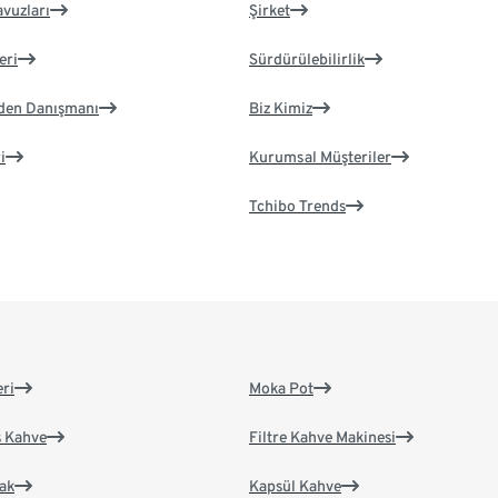
avuzları
Şirket
eri
Sürdürülebilirlik
eden Danışmanı
Biz Kimiz
i
Kurumsal Müşteriler
Tchibo Trends
eri
Moka Pot
s Kahve
Filtre Kahve Makinesi
ak
Kapsül Kahve