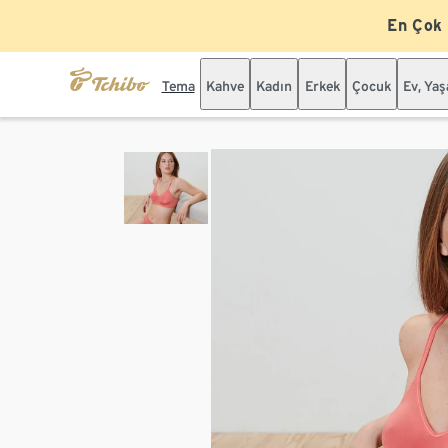
En Çok
Tema
Kahve
Kadın
Erkek
Çocuk
Ev, Ya