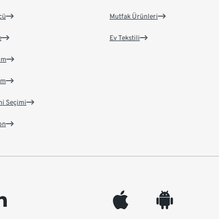
cü
Mutfak Ürünleri
e
Ev Tekstili
im
im
ni Seçimi
on
edin
appleinc
android