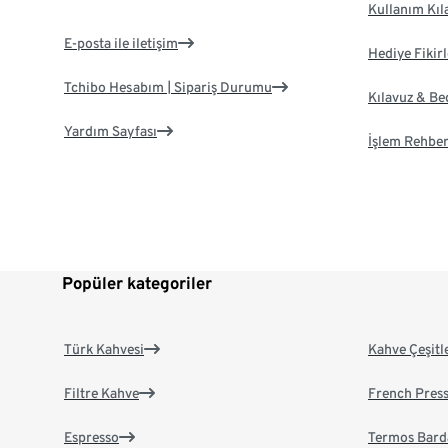
Kullanım Kıl
E-posta ile iletişim
Hediye Fikirl
Tchibo Hesabım | Sipariş Durumu
Kılavuz & B
Yardım Sayfası
İşlem Rehber
Popüler kategoriler
Türk Kahvesi
Kahve Çeşitl
Filtre Kahve
French Pres
Espresso
Termos Bard