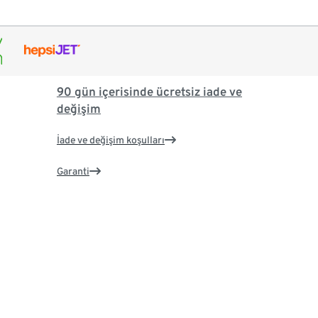
90 gün içerisinde ücretsiz iade ve
değişim
İade ve değişim koşulları
Garanti