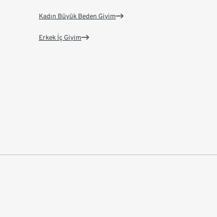
Kadın Büyük Beden Giyim
Erkek İç Giyim