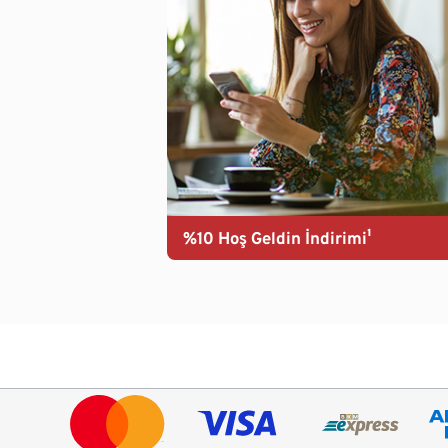
%10 Hoş Geldin İndirimi¹