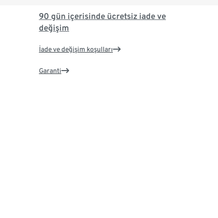
90 gün içerisinde ücretsiz iade ve
değişim
İade ve değişim koşulları
Garanti