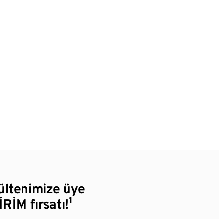
bültenimize üye
RİM fırsatı!¹