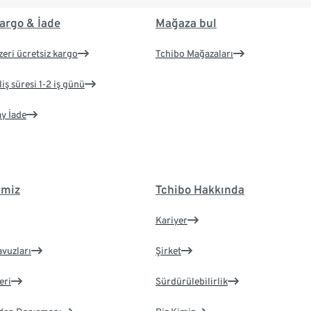
argo & İade
Mağaza bul
zeri ücretsiz kargo
Tchibo Mağazaları
iş süresi 1-2 iş günü
ay İade
imiz
Tchibo Hakkında
Kariyer
avuzları
Şirket
eri
Sürdürülebilirlik