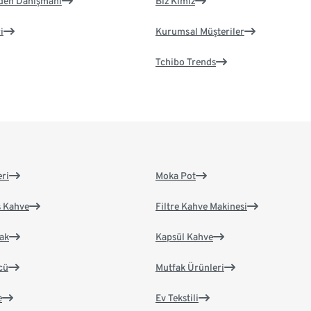
eden Danışmanı
Biz Kimiz
i
Kurumsal Müşteriler
Tchibo Trends
eri
Moka Pot
s Kahve
Filtre Kahve Makinesi
ak
Kapsül Kahve
cü
Mutfak Ürünleri
e
Ev Tekstili