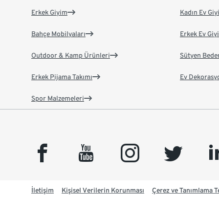
Erkek Giyim
Kadın Ev Giy
Bahçe Mobilyaları
Erkek Ev Giy
Outdoor & Kamp Ürünleri
Sütyen Bede
Erkek Pijama Takımı
Ev Dekorasy
Spor Malzemeleri
facebook
youtube
instagram
twitter
link
İletişim
Kişisel Verilerin Korunması
Çerez ve Tanımlama Te