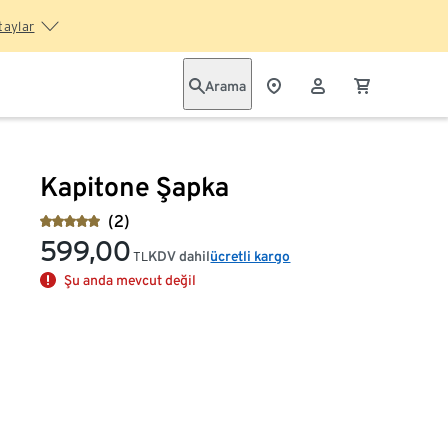
taylar
Arama
Kapitone Şapka
(2)
599,00
KDV dahil
ücretli kargo
TL
Şu anda mevcut değil