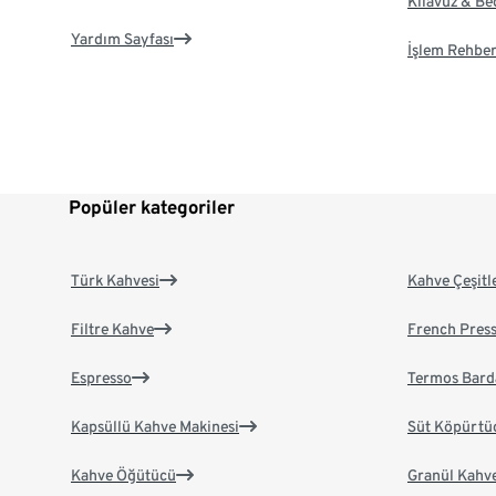
Kılavuz & B
Yardım Sayfası
İşlem Rehber
Popüler kategoriler
Türk Kahvesi
Kahve Çeşitl
Filtre Kahve
French Pres
Espresso
Termos Bard
Kapsüllü Kahve Makinesi
Süt Köpürtü
Kahve Öğütücü
Granül Kahv