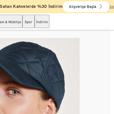
 Satan Kahvelerde %30 İndirim
Alışverişe Başla
De
şam & Mobilya
Spor
İndirim