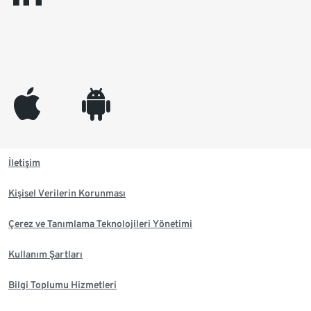
appleinc
android
İletişim
Kişisel Verilerin Korunması
Çerez ve Tanımlama Teknolojileri Yönetimi
Kullanım Şartları
Bilgi Toplumu Hizmetleri