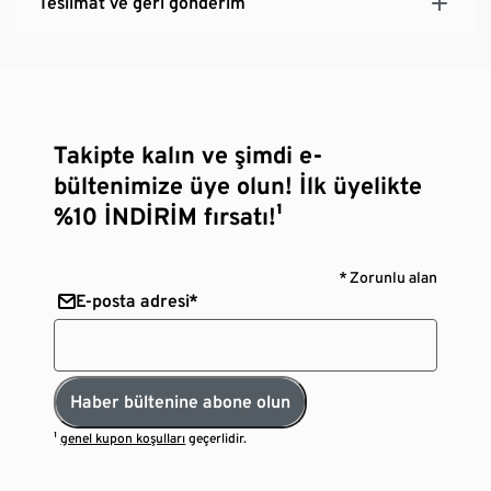
Teslimat ve geri gönderim
Takipte kalın ve şimdi e-
bültenimize üye olun! İlk üyelikte
%10 İNDİRİM fırsatı!¹
* Zorunlu alan
E-posta adresi*
Haber bültenine abone olun
¹
genel kupon koşulları
geçerlidir.