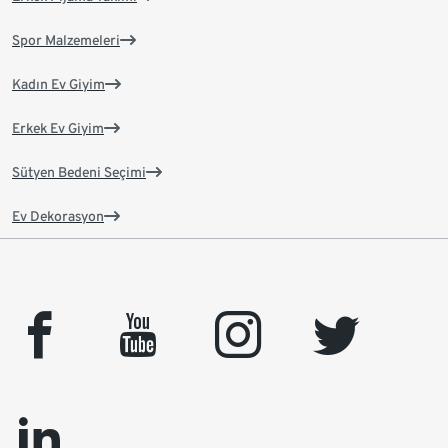
Spor Malzemeleri
Kadın Ev Giyim
Erkek Ev Giyim
Sütyen Bedeni Seçimi
Ev Dekorasyon
facebook
youtube
instagram
twitter
linkedin