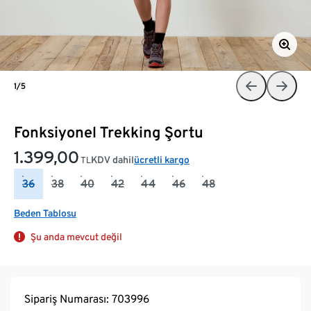
1/5
Fonksiyonel Trekking Şortu
1.399,00
KDV dahil
ücretli kargo
TL
36
38
40
42
44
46
48
Beden Tablosu
Şu anda mevcut değil
Sipariş Numarası: 703996