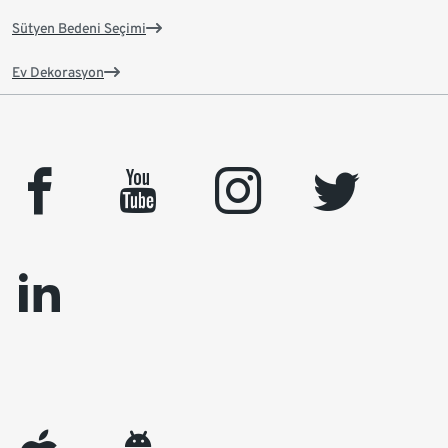
Sütyen Bedeni Seçimi
Ev Dekorasyon
facebook
youtube
instagram
twitter
linkedin