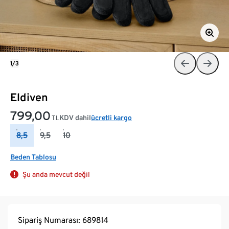
1/3
Eldiven
799,00
KDV dahil
ücretli kargo
TL
8,5
9,5
10
Beden Tablosu
Şu anda mevcut değil
Sipariş Numarası: 689814