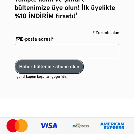
bültenimize üye olun! İlk üyelikte
%10 İNDİRİM fırsatı!¹
* Zorunlu alan
E-posta adresi*
Haber bültenine abone olun
¹
genel kupon koşulları
geçerlidir.