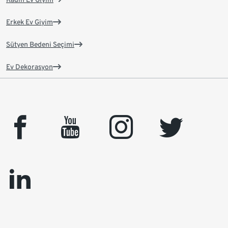
Erkek Ev Giyim
Sütyen Bedeni Seçimi
Ev Dekorasyon
facebook
youtube
instagram
twitter
linkedin