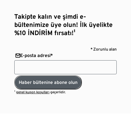
Takipte kalın ve şimdi e-
bültenimize üye olun! İlk üyelikte
%10 İNDİRİM fırsatı!¹
* Zorunlu alan
E-posta adresi*
Haber bültenine abone olun
¹
genel kupon koşulları
geçerlidir.