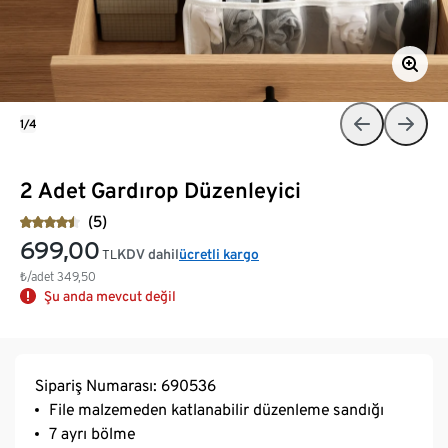
1/4
2 Adet Gardırop Düzenleyici
(5)
699,00
KDV dahil
ücretli kargo
TL
₺/adet
349,50
Şu anda mevcut değil
Sipariş Numarası: 690536
File malzemeden katlanabilir düzenleme sandığı
7 ayrı bölme