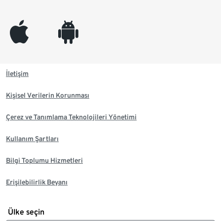
appleinc
android
İletişim
Kişisel Verilerin Korunması
Çerez ve Tanımlama Teknolojileri Yönetimi
Kullanım Şartları
Bilgi Toplumu Hizmetleri
Erişilebilirlik Beyanı
Ülke seçin