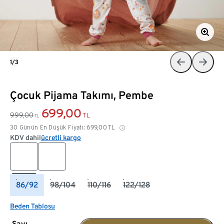
1/3
Çocuk Pijama Takımı, Pembe
699,00
999,00
TL
TL
30 Günün En Düşük Fiyatı:
699,00
TL
KDV dahil
ücretli kargo
86/92
98/104
110/116
122/128
Beden Tablosu
Sayı