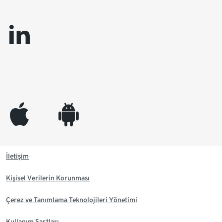
linkedin
appleinc
android
İletişim
Kişisel Verilerin Korunması
Çerez ve Tanımlama Teknolojileri Yönetimi
Kullanım Şartları