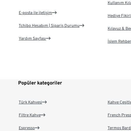
Kullanım Kıl
E-posta ile iletişim
Hediye Fikirl
Tchibo Hesabım | Sipariş Durumu
Kılavuz & B
Yardım Sayfası
İşlem Rehber
Popüler kategoriler
Türk Kahvesi
Kahve Çeşitl
Filtre Kahve
French Pres
Espresso
Termos Bard