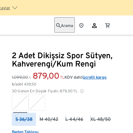
taylar
Arama
2 Adet Dikişsiz Spor Sütyen,
Kahverengi/Kum Rengi
879,00
1.099,00
KDV dahil
ücretli kargo
TL
TL
₺/adet
439,50
30 Günün En Düşük Fiyatı:
879,00
TL
S 36/38
M 40/42
L 44/46
XL 48/50
Beden Tablosu