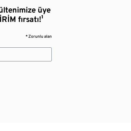
bültenimize üye
RİM fırsatı!¹
* Zorunlu alan