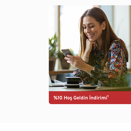
%10 Hoş Geldin İndirimi¹