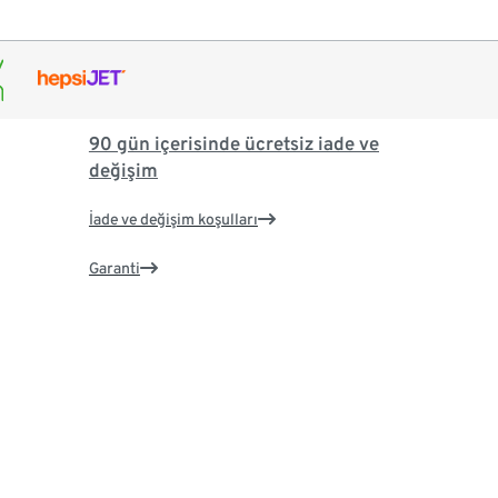
90 gün içerisinde ücretsiz iade ve
değişim
İade ve değişim koşulları
Garanti