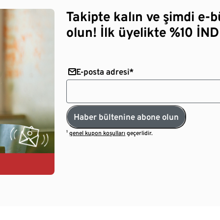
Takipte kalın ve şimdi e-
olun! İlk üyelikte %10 İNDİ
E-posta adresi*
Haber bültenine abone olun
¹
genel kupon koşulları
geçerlidir.