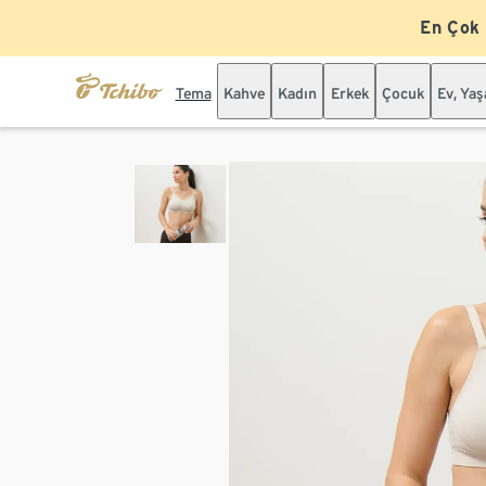
En Çok
Tema
Kahve
Kadın
Erkek
Çocuk
Ev, Ya