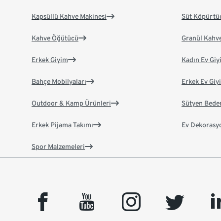
Kapsüllü Kahve Makinesi
Süt Köpürtü
Kahve Öğütücü
Granül Kahv
Erkek Giyim
Kadın Ev Giy
Bahçe Mobilyaları
Erkek Ev Giy
Outdoor & Kamp Ürünleri
Sütyen Bede
Erkek Pijama Takımı
Ev Dekorasy
Spor Malzemeleri
facebook
youtube
instagram
twitter
link