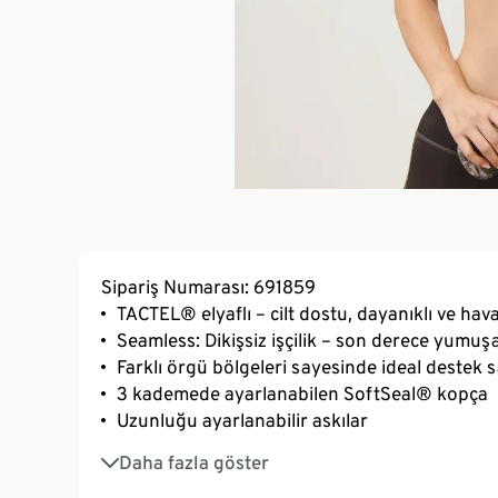
Sipariş Numarası: 691859
TACTEL® elyaflı – cilt dostu, dayanıklı ve ha
Seamless: Dikişsiz işçilik – son derece yumuşa
Farklı örgü bölgeleri sayesinde ideal destek 
3 kademede ayarlanabilen SoftSeal® kopça
Uzunluğu ayarlanabilir askılar
Büzgülü ribana yapı
Daha fazla göster
Marka elastanlı: Formunu korur, tam hareke