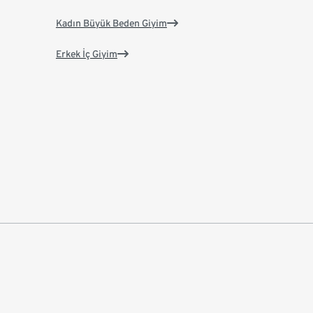
Kadın Büyük Beden Giyim
Erkek İç Giyim