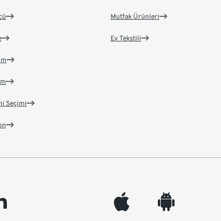
cü
Mutfak Ürünleri
e
Ev Tekstili
im
im
ni Seçimi
on
edin
appleinc
android