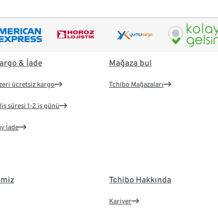
argo & İade
Mağaza bul
zeri ücretsiz kargo
Tchibo Mağazaları
iş süresi 1-2 iş günü
ay İade
imiz
Tchibo Hakkında
Kariyer