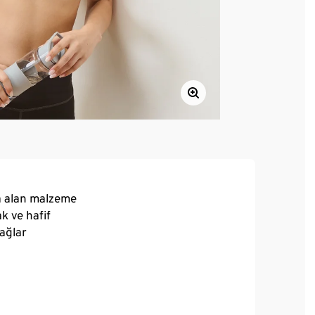
va alan malzeme
k ve hafif
sağlar
t özgürlüğü sağlayarak mükemmel oturur