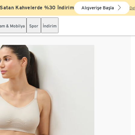
 Satan Kahvelerde %30 İndirim
Alışverişe Başla
De
şam & Mobilya
Spor
İndirim