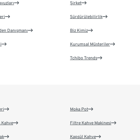
avuzları
Şirket
eri
Sürdürülebilirlik
eden Danışmanı
Biz Kimiz
i
Kurumsal Müşteriler
Tchibo Trends
eri
Moka Pot
s Kahve
Filtre Kahve Makinesi
ak
Kapsül Kahve