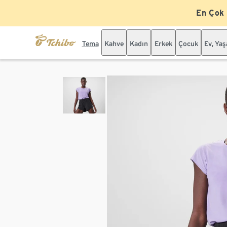
En Çok
Tema
Kahve
Kadın
Erkek
Çocuk
Ev, Ya