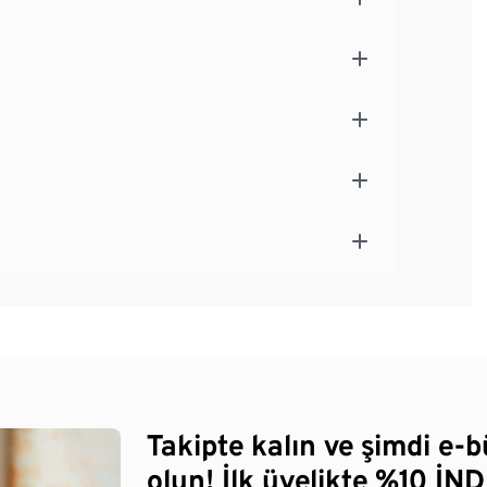
Takipte kalın ve şimdi e-
olun! İlk üyelikte %10 İNDİ