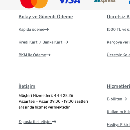
Kolay ve Güvenli Ödeme
Ücretsiz K
Kapıda ödeme
1500 TL ve ü
Kredi Kartı / Banka Kartı
Kargoya veril
BKM ile Ödeme
Ücretsiz Kol
İletişim
Hizmetler
Müşteri Hizmetleri: 444 28 26
E-bülten
Pazartesi - Pazar 09:00 - 19:00 saatleri
arasında hizmet vermektedir
Kullanım Kıl
E-posta ile iletişim
Hediye Fikirl