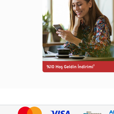
%10 Hoş Geldin İndirimi¹