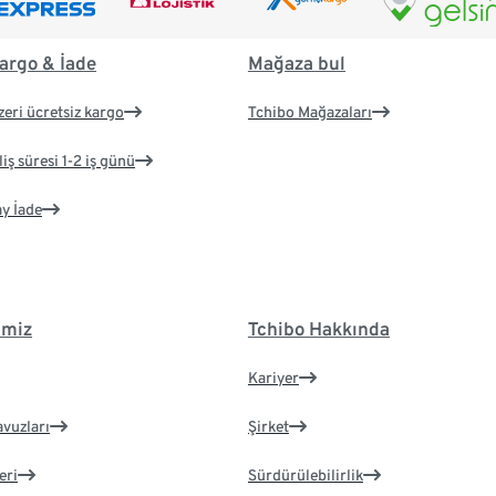
argo & İade
Mağaza bul
zeri ücretsiz kargo
Tchibo Mağazaları
iş süresi 1-2 iş günü
ay İade
imiz
Tchibo Hakkında
Kariyer
avuzları
Şirket
eri
Sürdürülebilirlik