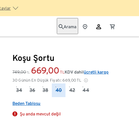
taylar
Arama
Koşu Şortu
669,00
749,00
KDV dahil
ücretli kargo
TL
TL
30 Günün En Düşük Fiyatı:
669,00
TL
34
36
38
40
42
44
Beden Tablosu
Şu anda mevcut değil