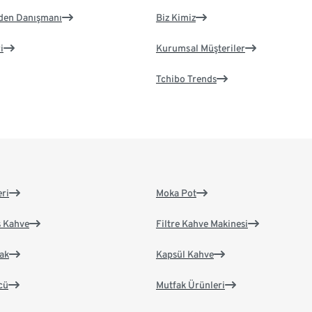
eden Danışmanı
Biz Kimiz
i
Kurumsal Müşteriler
Tchibo Trends
eri
Moka Pot
s Kahve
Filtre Kahve Makinesi
ak
Kapsül Kahve
cü
Mutfak Ürünleri