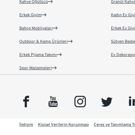
Kahve Öğütücü
Granül Kahv
Erkek Giyim
Kadın Ev Giy
Bahçe Mobilyaları
Erkek Ev Giy
Outdoor & Kamp Ürünleri
Sütyen Bede
Erkek Pijama Takımı
Ev Dekorasy
Spor Malzemeleri
facebook
youtube
instagram
twitter
link
İletişim
Kişisel Verilerin Korunması
Çerez ve Tanımlama Te