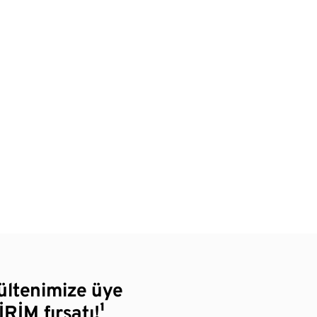
bültenimize üye
RİM fırsatı!¹