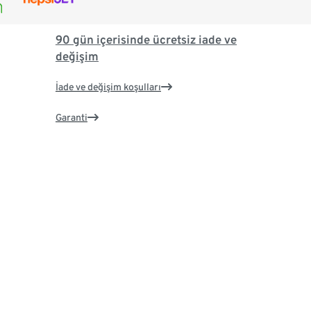
90 gün içerisinde ücretsiz iade ve
değişim
İade ve değişim koşulları
Garanti