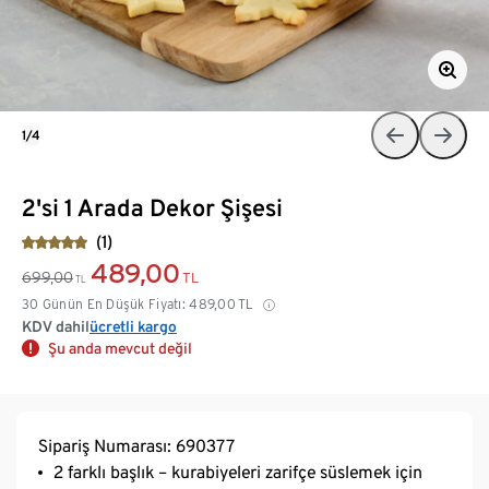
1/4
2'si 1 Arada Dekor Şişesi
(1)
489,00
699,00
TL
TL
30 Günün En Düşük Fiyatı:
489,00
TL
KDV dahil
ücretli kargo
Şu anda mevcut değil
Sipariş Numarası: 690377
2 farklı başlık – kurabiyeleri zarifçe süslemek için