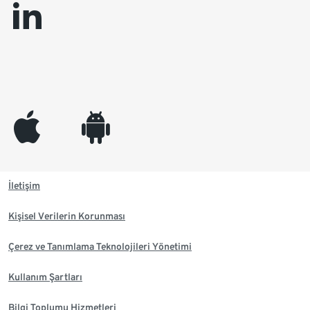
linkedin
appleinc
android
İletişim
Kişisel Verilerin Korunması
Çerez ve Tanımlama Teknolojileri Yönetimi
Kullanım Şartları
Bilgi Toplumu Hizmetleri