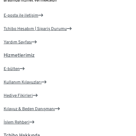
arasında hizmet vermektedir
E-posta ile iletişim
Tchibo Hesabım | Sipariş Durumu
Yardım Sayfası
Hizmetlerimiz
E-bülten
Kullanım Kılavuzları
Hediye Fikirleri
Kılavuz & Beden Danışmanı
İşlem Rehberi
Tchibo Hakkında