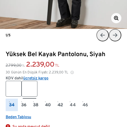
1/5
Yüksek Bel Kayak Pantolonu, Siyah
2.239,00
2.799,00
TL
TL
30 Günün En Düşük Fiyatı:
2.239,00
TL
KDV dahil
ücretsiz kargo
34
36
38
40
42
44
46
Beden Tablosu
Şu anda mevcut değil