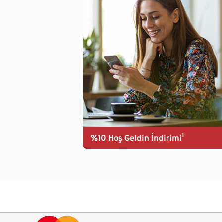
%10 Hoş Geldin İndirimi¹