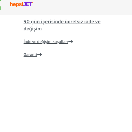
90 gün içerisinde ücretsiz iade ve
değişim
İade ve değişim koşulları
Garanti