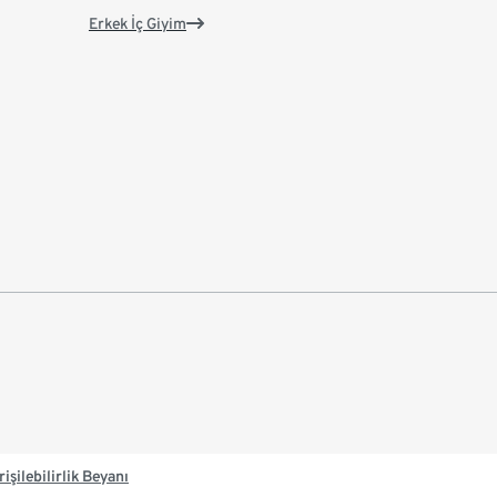
Erkek İç Giyim
rişilebilirlik Beyanı