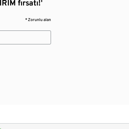
RİM fırsatı!¹
* Zorunlu alan