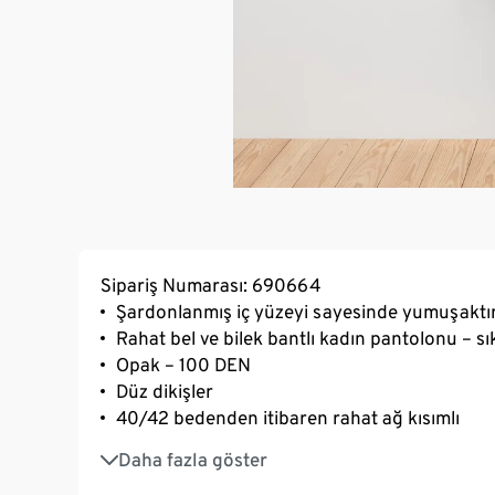
Sipariş Numarası: 690664
Şardonlanmış iç yüzeyi sayesinde yumuşaktır 
Rahat bel ve bilek bantlı kadın pantolonu – s
Opak – 100 DEN
Düz dikişler
40/42 bedenden itibaren rahat ağ kısımlı
Elastanlı: formunu korur, mükemmel oturur, 
Daha fazla göster