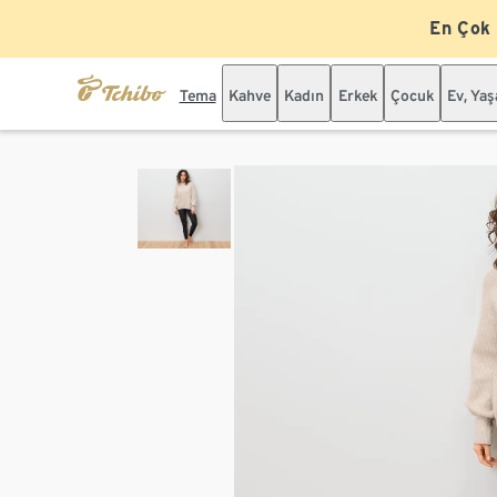
En Çok
Tema
Kahve
Kadın
Erkek
Çocuk
Ev, Ya