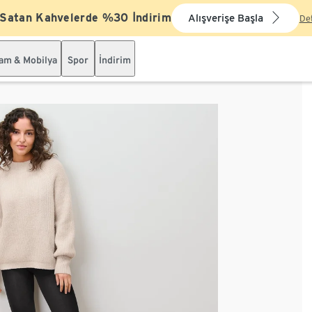
 Satan Kahvelerde %30 İndirim
Alışverişe Başla
De
şam & Mobilya
Spor
İndirim