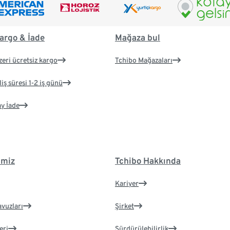
argo & İade
Mağaza bul
zeri ücretsiz kargo
Tchibo Mağazaları
iş süresi 1-2 iş günü
ay İade
imiz
Tchibo Hakkında
Kariyer
avuzları
Şirket
eri
Sürdürülebilirlik