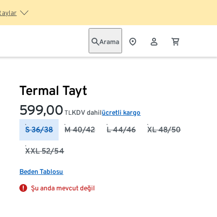
taylar
Arama
Termal Tayt
599,00
KDV dahil
ücretli kargo
TL
S 36/38
M 40/42
L 44/46
XL 48/50
XXL 52/54
Beden Tablosu
Şu anda mevcut değil