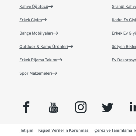
Kahve Öğütücü
Granül Kahv
Erkek Giyim
Kadın Ev Giy
Bahçe Mobilyaları
Erkek Ev Giy
Outdoor & Kamp Ürünleri
Sütyen Bede
Erkek Pijama Takımı
Ev Dekorasy
Spor Malzemeleri
facebook
youtube
instagram
twitter
link
İletişim
Kişisel Verilerin Korunması
Çerez ve Tanımlama Te