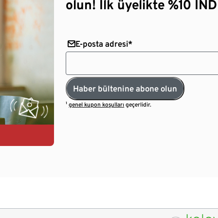
olun! İlk üyelikte %10 İNDİ
E-posta adresi*
Haber bültenine abone olun
¹
genel kupon koşulları
geçerlidir.