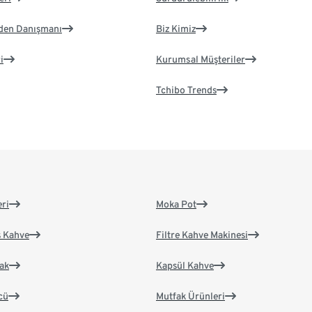
eden Danışmanı
Biz Kimiz
i
Kurumsal Müşteriler
Tchibo Trends
eri
Moka Pot
s Kahve
Filtre Kahve Makinesi
ak
Kapsül Kahve
cü
Mutfak Ürünleri