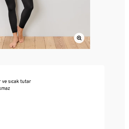
ve sıcak tutar
ıkmaz
yüksek giyim konforu sunar