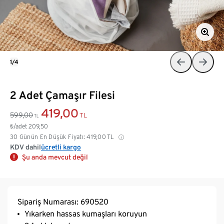
1/4
2 Adet Çamaşır Filesi
419,00
599,00
TL
TL
₺/adet
209,50
30 Günün En Düşük Fiyatı:
419,00
TL
KDV dahil
ücretli kargo
Şu anda mevcut değil
Sipariş Numarası: 690520
Yıkarken hassas kumaşları koruyun