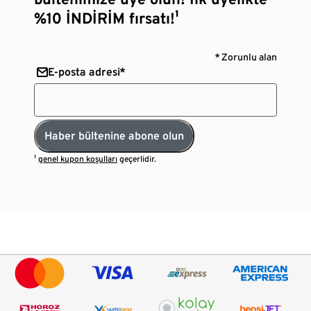
%10 İNDİRİM fırsatı!¹
* Zorunlu alan
E-posta adresi*
Haber bültenine abone olun
¹
genel kupon koşulları
geçerlidir.