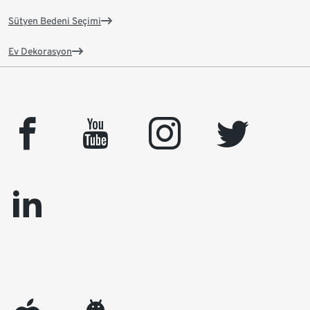
Sütyen Bedeni Seçimi
Ev Dekorasyon
facebook
youtube
instagram
twitter
linkedin