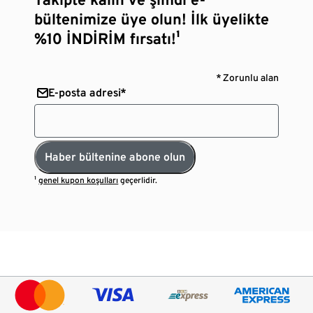
bültenimize üye olun! İlk üyelikte
%10 İNDİRİM fırsatı!¹
* Zorunlu alan
E-posta adresi*
Haber bültenine abone olun
¹
genel kupon koşulları
geçerlidir.