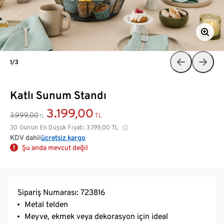
1/3
Katlı Sunum Standı
3.199,00
3.999,00
TL
TL
30 Günün En Düşük Fiyatı:
3.199,00
TL
KDV dahil
ücretsiz kargo
Şu anda mevcut değil
Sipariş Numarası: 723816
Metal telden
Meyve, ekmek veya dekorasyon için ideal