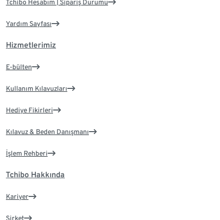
Tchibo Hesabım | Sipariş Durumu
Yardım Sayfası
Hizmetlerimiz
E-bülten
Kullanım Kılavuzları
Hediye Fikirleri
Kılavuz & Beden Danışmanı
İşlem Rehberi
Tchibo Hakkında
Kariyer
Şirket