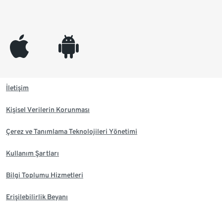
appleinc
android
İletişim
Kişisel Verilerin Korunması
Çerez ve Tanımlama Teknolojileri Yönetimi
Kullanım Şartları
Bilgi Toplumu Hizmetleri
Erişilebilirlik Beyanı