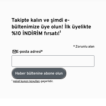
Takipte kalın ve şimdi e-
bültenimize üye olun! İlk üyelikte
%10 İNDİRİM fırsatı!¹
* Zorunlu alan
E-posta adresi*
Haber bültenine abone olun
¹
genel kupon koşulları
geçerlidir.