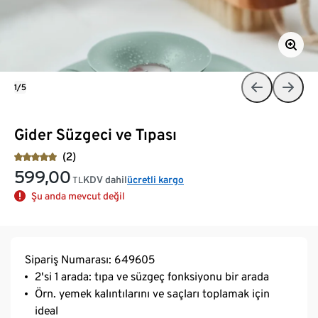
1/5
Gider Süzgeci ve Tıpası
(2)
599,00
KDV dahil
ücretli kargo
TL
Şu anda mevcut değil
Sipariş Numarası: 649605
2'si 1 arada: tıpa ve süzgeç fonksiyonu bir arada
Örn. yemek kalıntılarını ve saçları toplamak için
ideal