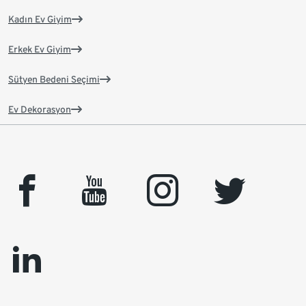
Kadın Ev Giyim
Erkek Ev Giyim
Sütyen Bedeni Seçimi
Ev Dekorasyon
facebook
youtube
instagram
twitter
linkedin