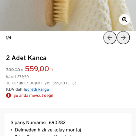
1/4
2 Adet Kanca
559,00
799,00
TL
TL
₺/adet
279,50
30 Günün En Düşük Fiyatı:
559,00
TL
KDV dahil
ücretli kargo
Şu anda mevcut değil
Sipariş Numarası: 690282
Delmeden hızlı ve kolay montaj