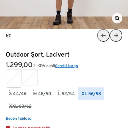
1/7
Outdoor Şort, Lacivert
1.299,00
KDV dahil
ücretli kargo
TL
S 44/46
M 48/50
L 52/54
XL 56/58
XXL 60/62
Beden Tablosu
Şu anda mevcut değil