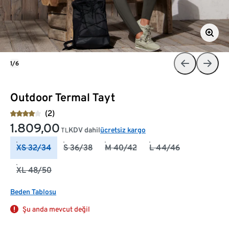
1/6
Outdoor Termal Tayt
(2)
1.809,00
KDV dahil
ücretsiz kargo
TL
XS 32/34
S 36/38
M 40/42
L 44/46
XL 48/50
Beden Tablosu
Şu anda mevcut değil