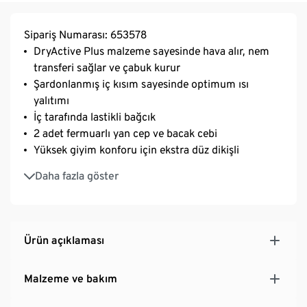
Sipariş Numarası: 653578
DryActive Plus malzeme sayesinde hava alır, nem
transferi sağlar ve çabuk kurur
Şardonlanmış iç kısım sayesinde optimum ısı
yalıtımı
İç tarafında lastikli bağcık
2 adet fermuarlı yan cep ve bacak cebi
Yüksek giyim konforu için ekstra düz dikişli
Arka bel bandında fermuarlı cep
Daha fazla göster
Elastanlı: formunu korur, tam hareket özgürlüğü
sağlayarak mükemmel oturur
Ürün açıklaması
Malzeme ve bakım