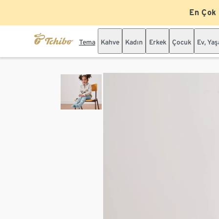
En Çok
Tema
Kahve
Kadın
Erkek
Çocuk
Ev, Ya