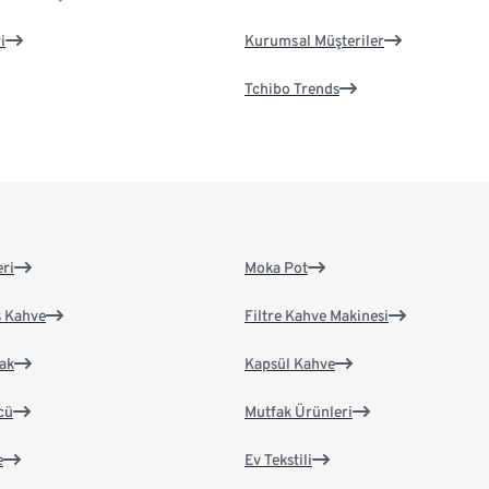
i
Kurumsal Müşteriler
Tchibo Trends
eri
Moka Pot
s Kahve
Filtre Kahve Makinesi
ak
Kapsül Kahve
cü
Mutfak Ürünleri
e
Ev Tekstili