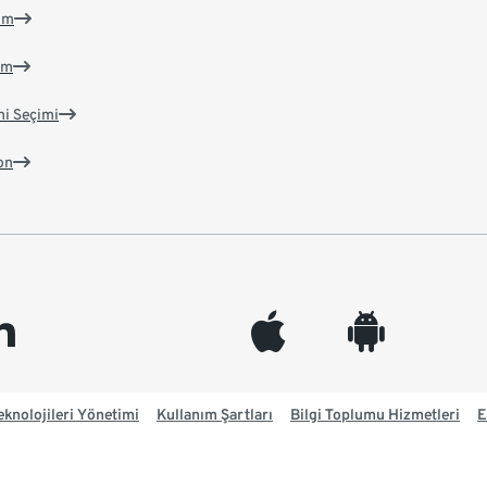
im
im
ni Seçimi
on
edin
appleinc
android
knolojileri Yönetimi
Kullanım Şartları
Bilgi Toplumu Hizmetleri
E