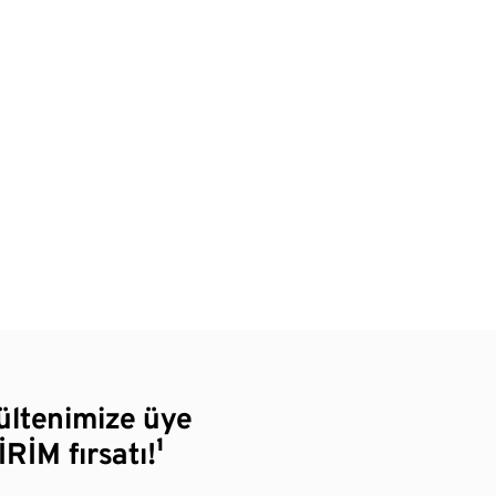
bültenimize üye
RİM fırsatı!¹