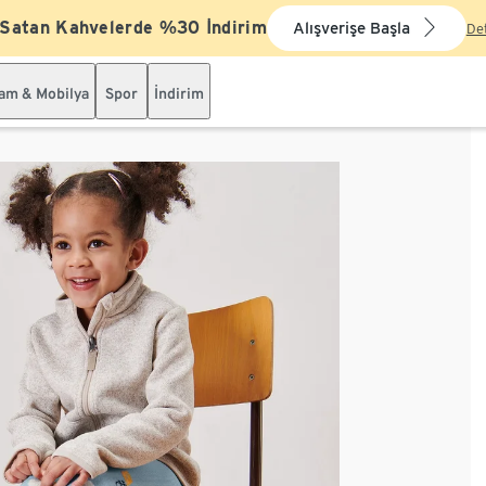
 Satan Kahvelerde %30 İndirim
Alışverişe Başla
De
şam & Mobilya
Spor
İndirim