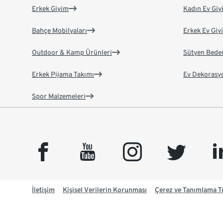
Erkek Giyim
Kadın Ev Giy
Bahçe Mobilyaları
Erkek Ev Giy
Outdoor & Kamp Ürünleri
Sütyen Bede
Erkek Pijama Takımı
Ev Dekorasy
Spor Malzemeleri
facebook
youtube
instagram
twitter
link
İletişim
Kişisel Verilerin Korunması
Çerez ve Tanımlama Te