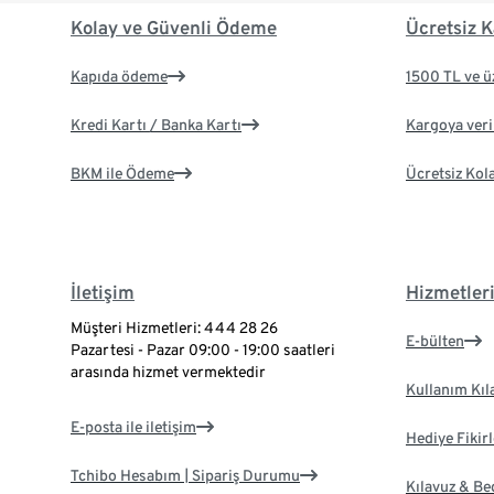
Kolay ve Güvenli Ödeme
Ücretsiz K
Kapıda ödeme
1500 TL ve ü
Kredi Kartı / Banka Kartı
Kargoya veril
BKM ile Ödeme
Ücretsiz Kol
İletişim
Hizmetler
Müşteri Hizmetleri: 444 28 26
E-bülten
Pazartesi - Pazar 09:00 - 19:00 saatleri
arasında hizmet vermektedir
Kullanım Kıl
E-posta ile iletişim
Hediye Fikirl
Tchibo Hesabım | Sipariş Durumu
Kılavuz & B