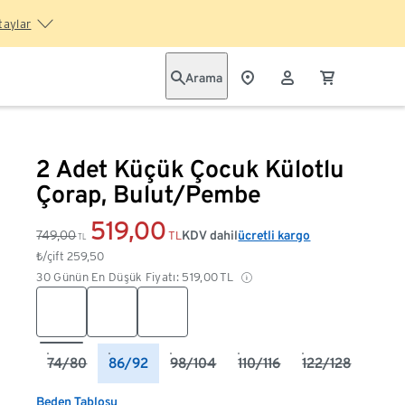
taylar
Arama
2 Adet Küçük Çocuk Külotlu
Çorap, Bulut/Pembe
519,00
749,00
KDV dahil
ücretli kargo
TL
TL
₺/çift
259,50
30 Günün En Düşük Fiyatı:
519,00
TL
74/80
86/92
98/104
110/116
122/128
Beden Tablosu