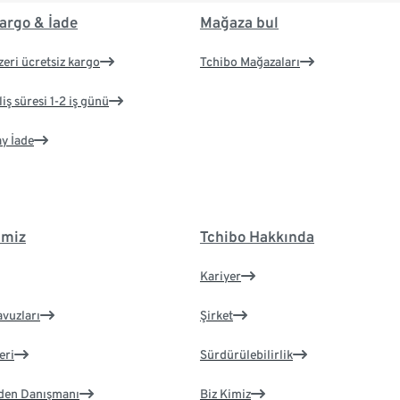
argo & İade
Mağaza bul
zeri ücretsiz kargo
Tchibo Mağazaları
iş süresi 1-2 iş günü
ay İade
imiz
Tchibo Hakkında
Kariyer
avuzları
Şirket
eri
Sürdürülebilirlik
eden Danışmanı
Biz Kimiz