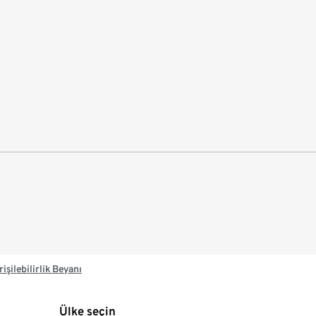
rişilebilirlik Beyanı
Ülke seçin