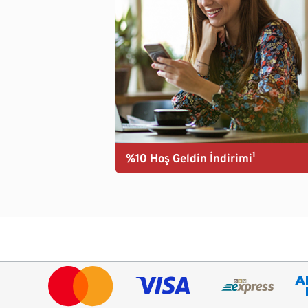
%10 Hoş Geldin İndirimi¹