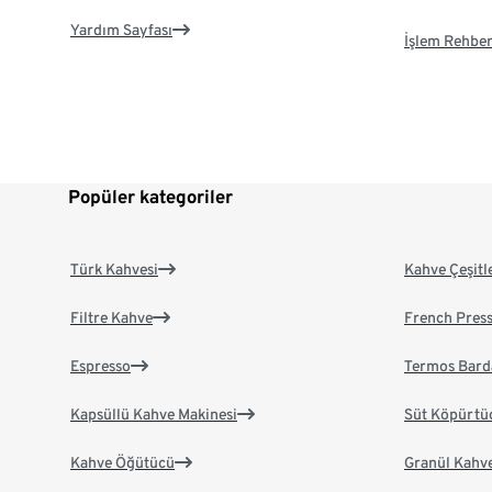
Yardım Sayfası
İşlem Rehber
Popüler kategoriler
Türk Kahvesi
Kahve Çeşitl
Filtre Kahve
French Pres
Espresso
Termos Bard
Kapsüllü Kahve Makinesi
Süt Köpürtü
Kahve Öğütücü
Granül Kahv