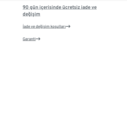
90 gün içerisinde ücretsiz iade ve
değişim
İade ve değişim koşulları
Garanti