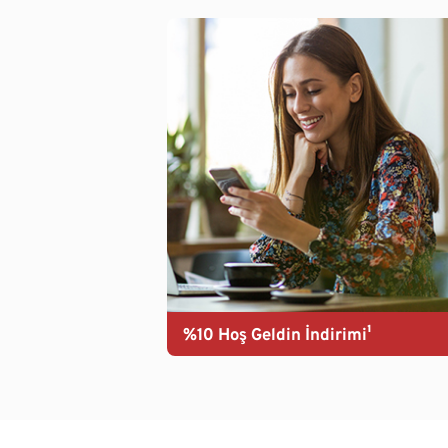
%10 Hoş Geldin İndirimi¹