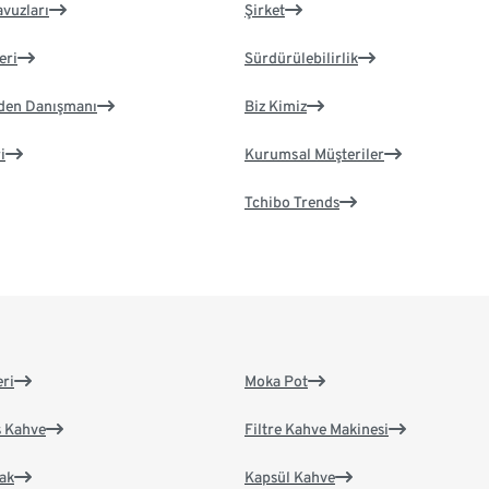
avuzları
Şirket
eri
Sürdürülebilirlik
eden Danışmanı
Biz Kimiz
i
Kurumsal Müşteriler
Tchibo Trends
eri
Moka Pot
s Kahve
Filtre Kahve Makinesi
ak
Kapsül Kahve