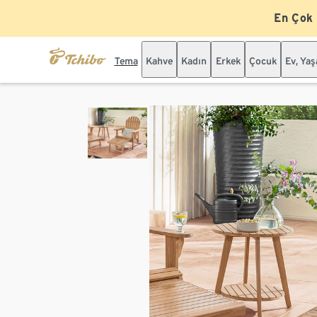
En Çok
Tema
Kahve
Kadın
Erkek
Çocuk
Ev, Ya