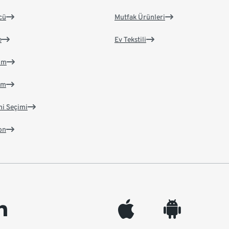
cü
Mutfak Ürünleri
e
Ev Tekstili
im
im
ni Seçimi
on
edin
appleinc
android