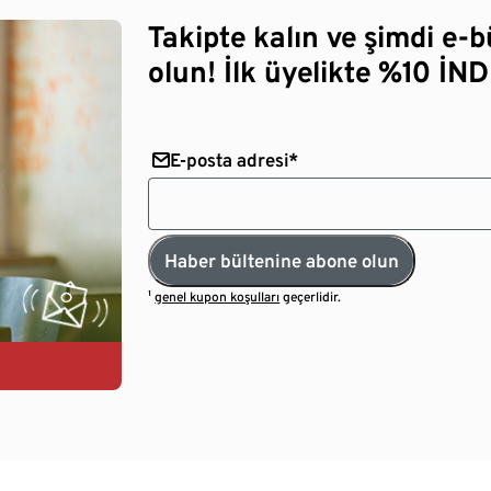
Takipte kalın ve şimdi e-
olun! İlk üyelikte %10 İNDİ
E-posta adresi*
Haber bültenine abone olun
¹
genel kupon koşulları
geçerlidir.