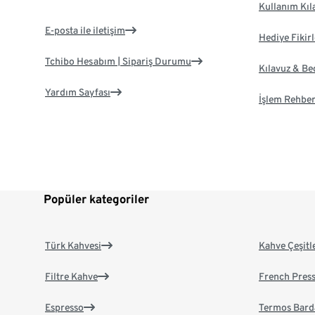
Kullanım Kıl
E-posta ile iletişim
Hediye Fikirl
Tchibo Hesabım | Sipariş Durumu
Kılavuz & B
Yardım Sayfası
İşlem Rehber
Popüler kategoriler
Türk Kahvesi
Kahve Çeşitl
Filtre Kahve
French Pres
Espresso
Termos Bard