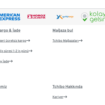
argo & İade
Mağaza bul
zeri ücretsiz kargo
Tchibo Mağazaları
iş süresi 1-2 iş günü
ay İade
imiz
Tchibo Hakkında
Kariyer