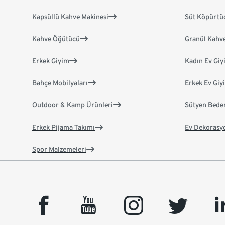
Kapsüllü Kahve Makinesi
Süt Köpürtü
Kahve Öğütücü
Granül Kahv
Erkek Giyim
Kadın Ev Giy
Bahçe Mobilyaları
Erkek Ev Giy
Outdoor & Kamp Ürünleri
Sütyen Bede
Erkek Pijama Takımı
Ev Dekorasy
Spor Malzemeleri
facebook
youtube
instagram
twitter
link