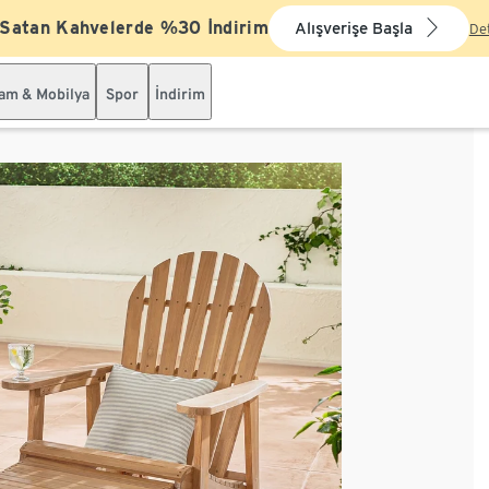
 Satan Kahvelerde %30 İndirim
Alışverişe Başla
De
şam & Mobilya
Spor
İndirim