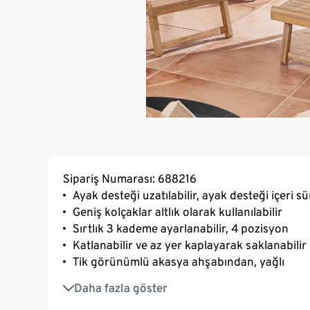
Sipariş Numarası: 688216
Ayak desteği uzatılabilir, ayak desteği içeri 
Geniş kolçaklar altlık olarak kullanılabilir
Sırtlık 3 kademe ayarlanabilir, 4 pozisyon
Katlanabilir ve az yer kaplayarak saklanabilir
Tik görünümlü akasya ahşabından, yağlı
UV ışınlarına ve hava koşullarına dayanıklı
Daha fazla göster
Not: Serimizde uygun yüksek sırtlık minderler