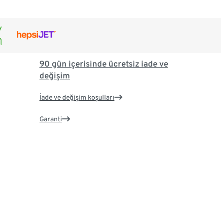
90 gün içerisinde ücretsiz iade ve
değişim
İade ve değişim koşulları
Garanti