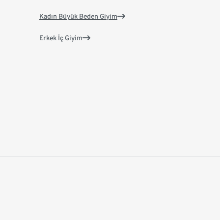
Kadın Büyük Beden Giyim
Erkek İç Giyim