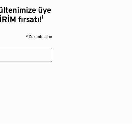
bültenimize üye
RİM fırsatı!¹
* Zorunlu alan