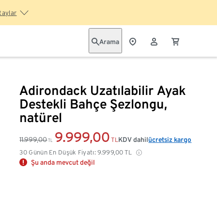
taylar
Arama
Adirondack Uzatılabilir Ayak
Destekli Bahçe Şezlongu,
natürel
9.999,00
11.999,00
KDV dahil
ücretsiz kargo
TL
TL
30 Günün En Düşük Fiyatı:
9.999,00
TL
Şu anda mevcut değil