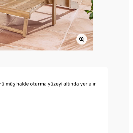
sürülmüş halde oturma yüzeyi altında yer alır
i vardır (sipariş no. 213068, 213070)