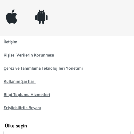
appleinc
android
İletişim
Kişisel Verilerin Korunması
Çerez ve Tanımlama Teknolojileri Yönetimi
Kullanım Şartları
Bilgi Toplumu Hizmetleri
Erişilebilirlik Beyanı
Ülke seçin