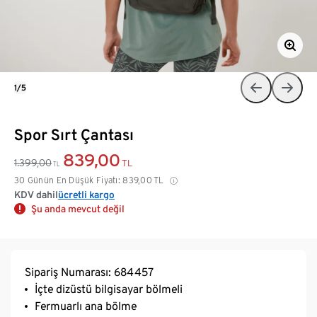
1/5
Spor Sırt Çantası
839,00
1.399,00
TL
TL
30 Günün En Düşük Fiyatı:
839,00
TL
KDV dahil
ücretli kargo
Şu anda mevcut değil
Sipariş Numarası: 684457
İçte dizüstü bilgisayar bölmeli
Fermuarlı ana bölme