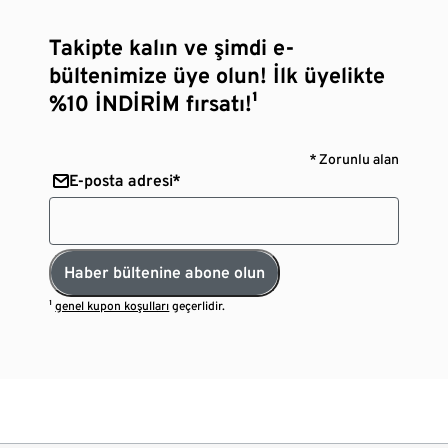
Takipte kalın ve şimdi e-
bültenimize üye olun! İlk üyelikte
%10 İNDİRİM fırsatı!¹
* Zorunlu alan
E-posta adresi*
Haber bültenine abone olun
¹
genel kupon koşulları
geçerlidir.