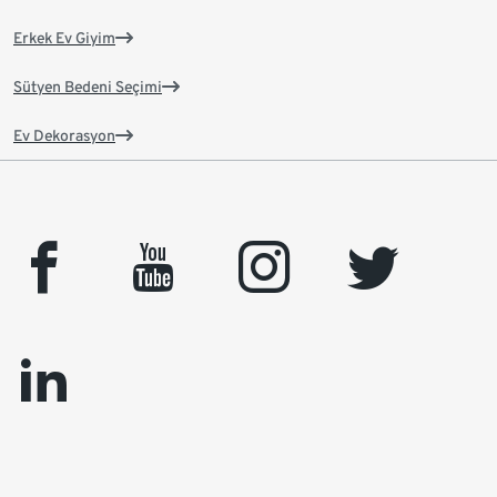
Erkek Ev Giyim
Sütyen Bedeni Seçimi
Ev Dekorasyon
facebook
youtube
instagram
twitter
linkedin