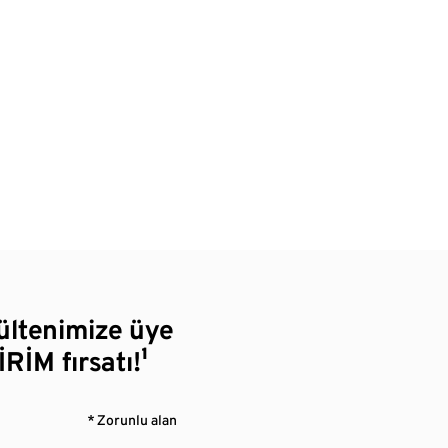
bültenimize üye
RİM fırsatı!¹
* Zorunlu alan