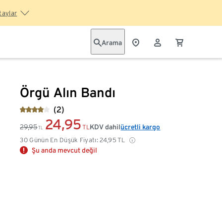
taylar
Arama
Örgü Alın Bandı
(2)
24,95
29,95
KDV dahil
ücretli kargo
TL
TL
30 Günün En Düşük Fiyatı:
24,95
TL
Şu anda mevcut değil