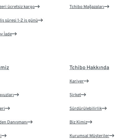
zeri ücretsiz kargo
Tchibo Mağazaları
iş süresi 1-2 iş günü
ay İade
imiz
Tchibo Hakkında
Kariyer
avuzları
Şirket
eri
Sürdürülebilirlik
eden Danışmanı
Biz Kimiz
i
Kurumsal Müşteriler