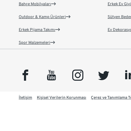
Bahçe Mobilyaları
Erkek Ev Giy
Outdoor & Kamp Ürünleri
Sütyen Bede
Erkek Pijama Takımı
Ev Dekorasy
Spor Malzemeleri
facebook
youtube
instagram
twitter
link
İletişim
Kişisel Verilerin Korunması
Çerez ve Tanımlama Te