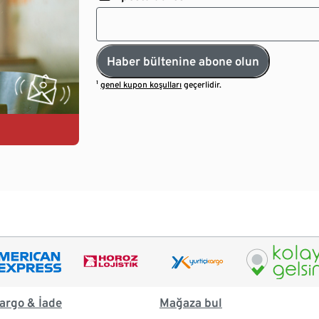
Haber bültenine abone olun
¹
genel kupon koşulları
geçerlidir.
argo & İade
Mağaza bul