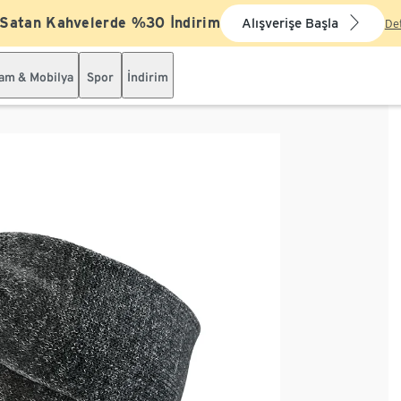
 Satan Kahvelerde %30 İndirim
Alışverişe Başla
De
şam & Mobilya
Spor
İndirim