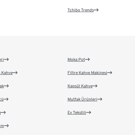
Tchibo Trends
eri
Moka Pot
s Kahve
Filtre Kahve Makinesi
ak
Kapsül Kahve
cü
Mutfak Ürünleri
e
Ev Tekstili
im