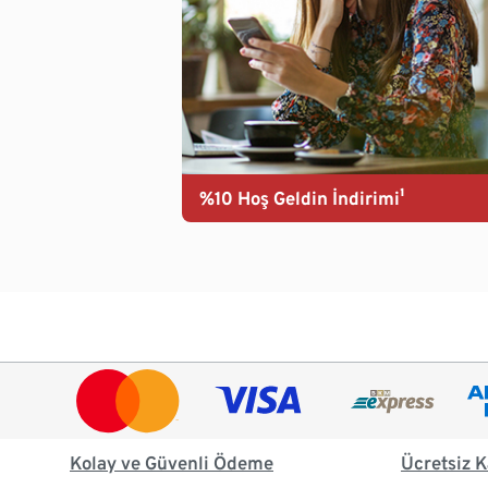
%10 Hoş Geldin İndirimi¹
Kolay ve Güvenli Ödeme
Ücretsiz K