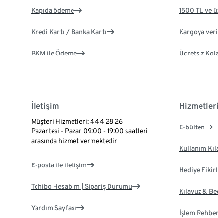
Kapıda ödeme
1500 TL ve ü
Kredi Kartı / Banka Kartı
Kargoya veril
BKM ile Ödeme
Ücretsiz Kol
İletişim
Hizmetler
Müşteri Hizmetleri: 444 28 26
E-bülten
Pazartesi - Pazar 09:00 - 19:00 saatleri
arasında hizmet vermektedir
Kullanım Kıl
E-posta ile iletişim
Hediye Fikirl
Tchibo Hesabım | Sipariş Durumu
Kılavuz & B
Yardım Sayfası
İşlem Rehber