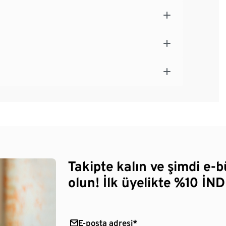
Takipte kalın ve şimdi e-
olun! İlk üyelikte %10 İNDİ
E-posta adresi*