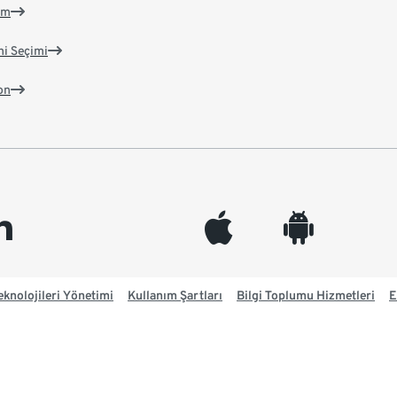
im
ni Seçimi
on
edin
appleinc
android
knolojileri Yönetimi
Kullanım Şartları
Bilgi Toplumu Hizmetleri
E