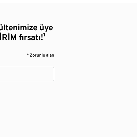
bültenimize üye
RİM fırsatı!¹
* Zorunlu alan