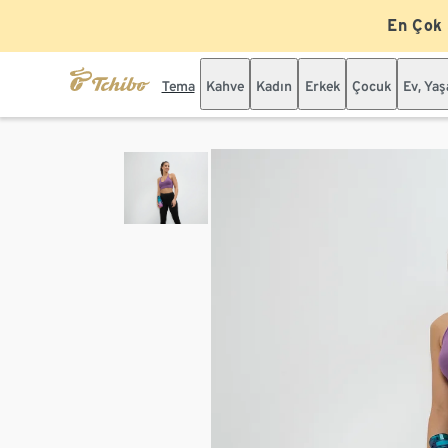
En Çok
Tema
Kahve
Kadın
Erkek
Çocuk
Ev, Ya