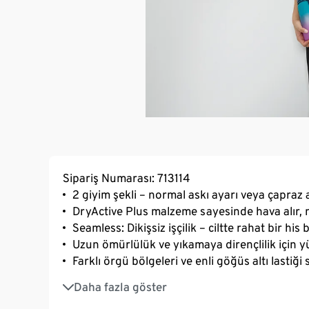
Sipariş Numarası: 713114
2 giyim şekli – normal askı ayarı veya çapraz 
DryActive Plus malzeme sayesinde hava alır, 
Seamless: Dikişsiz işçilik – ciltte rahat bir his 
Uzun ömürlülük ve yıkamaya dirençlilik için yü
Farklı örgü bölgeleri ve enli göğüs altı last
Çıkarılabilir dolgular
Daha fazla göster
Ayarlanabilir askılar