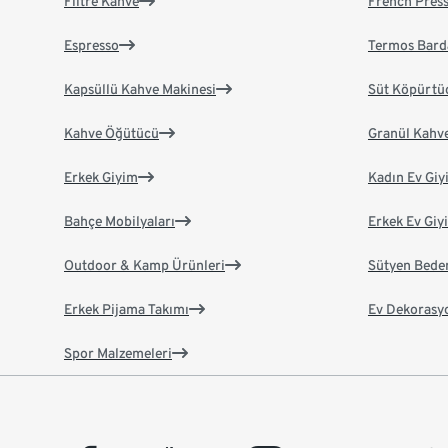
Filtre Kahve
French Pres
Espresso
Termos Bard
Kapsüllü Kahve Makinesi
Süt Köpürtü
Kahve Öğütücü
Granül Kahv
Erkek Giyim
Kadın Ev Giy
Bahçe Mobilyaları
Erkek Ev Giy
Outdoor & Kamp Ürünleri
Sütyen Bede
Erkek Pijama Takımı
Ev Dekorasy
Spor Malzemeleri