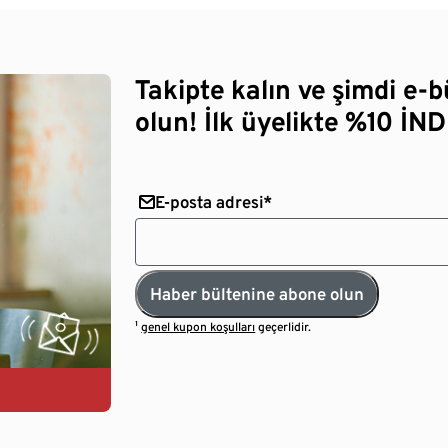
Takipte kalın ve şimdi e-
olun! İlk üyelikte %10 İNDİ
E-posta adresi*
Haber bültenine abone olun
¹
genel kupon koşulları
geçerlidir.