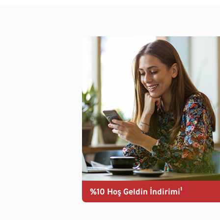
%10 Hoş Geldin İndirimi¹