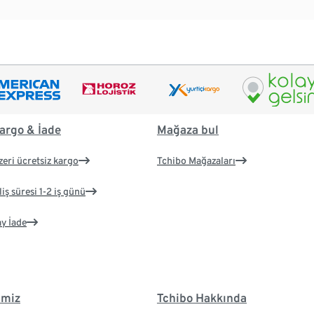
argo & İade
Mağaza bul
zeri ücretsiz kargo
Tchibo Mağazaları
iş süresi 1-2 iş günü
ay İade
imiz
Tchibo Hakkında