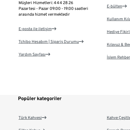
Müşteri Hizmetleri: 444 28 26
E-bülten
Pazartesi - Pazar 09:00 - 19:00 saatleri
arasında hizmet vermektedir
Kullanım Kıl
E-posta ile iletişim
Hediye Fikirl
Tchibo Hesabım | Sipariş Durumu
Kılavuz & B
Yardım Sayfası
İşlem Rehber
Popüler kategoriler
Türk Kahvesi
Kahve Çeşitl