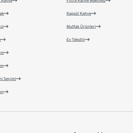
s Kahve
Filtre Kahve Makinesi
ak
Kapsül Kahve
cü
Mutfak Ürünleri
e
Ev Tekstili
im
im
ni Seçimi
on