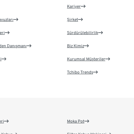
Kariyer
avuzları
Şirket
eri
Sürdürülebilirlik
eden Danışmanı
Biz Kimiz
i
Kurumsal Müşteriler
Tchibo Trends
eri
Moka Pot