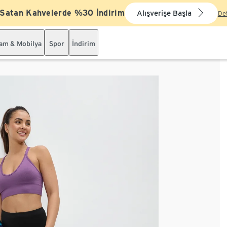
 Satan Kahvelerde %30 İndirim
Alışverişe Başla
De
şam & Mobilya
Spor
İndirim