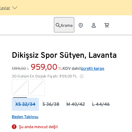
taylar
Arama
Dikişsiz Spor Sütyen, Lavanta
959,00
1.199,00
KDV dahil
ücretli kargo
TL
TL
30 Günün En Düşük Fiyatı:
959,00
TL
XS 32/34
S 36/38
M 40/42
L 44/46
Beden Tablosu
Şu anda mevcut değil