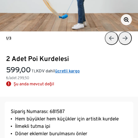
1/3
2 Adet Poi Kurdelesi
599,00
KDV dahil
ücretli kargo
TL
₺/adet
299,50
Şu anda mevcut değil
Sipariş Numarası: 681587
Hem büyükler hem küçükler için artistik kurdele
İlmekli tutma ipi
Döner eklemler burulmasını önler