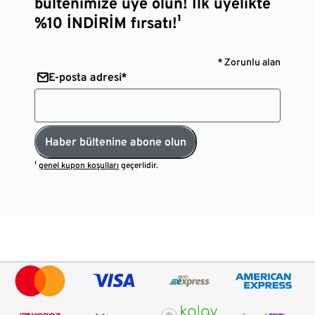
bültenimize üye olun! İlk üyelikte
%10 İNDİRİM fırsatı!¹
* Zorunlu alan
E-posta adresi*
Haber bültenine abone olun
¹
genel kupon koşulları
geçerlidir.