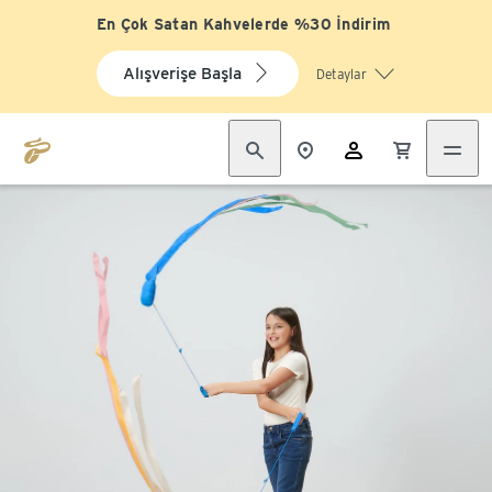
En Çok Satan Kahvelerde %30 İndirim
Alışverişe Başla
Detaylar