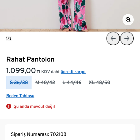
1/3
Rahat Pantolon
1.099,00
KDV dahil
ücretli kargo
TL
S 36/38
M 40/42
L 44/46
XL 48/50
Beden Tablosu
Şu anda mevcut değil
Sipariş Numarası: 702108