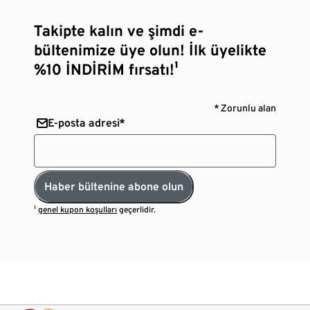
Takipte kalın ve şimdi e-
bültenimize üye olun! İlk üyelikte
%10 İNDİRİM fırsatı!¹
* Zorunlu alan
E-posta adresi*
Haber bültenine abone olun
¹
genel kupon koşulları
geçerlidir.