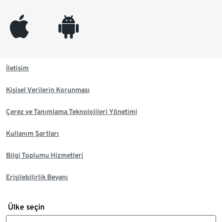
appleinc
android
İletişim
Kişisel Verilerin Korunması
Çerez ve Tanımlama Teknolojileri Yönetimi
Kullanım Şartları
Bilgi Toplumu Hizmetleri
Erişilebilirlik Beyanı
Ülke seçin