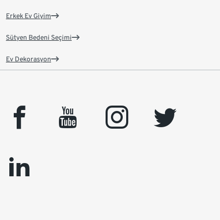
Erkek Ev Giyim
Sütyen Bedeni Seçimi
Ev Dekorasyon
facebook
youtube
instagram
twitter
linkedin