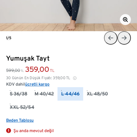
1/5
Yumuşak Tayt
359,00
599,00
TL
TL
30 Günün En Düşük Fiyatı:
359,00
TL
KDV dahil
ücretli kargo
S 36/38
M 40/42
L 44/46
XL 48/50
XXL 52/54
Beden Tablosu
Şu anda mevcut değil