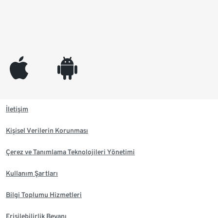
appleinc
android
İletişim
Kişisel Verilerin Korunması
Çerez ve Tanımlama Teknolojileri Yönetimi
Kullanım Şartları
Bilgi Toplumu Hizmetleri
Erişilebilirlik Beyanı