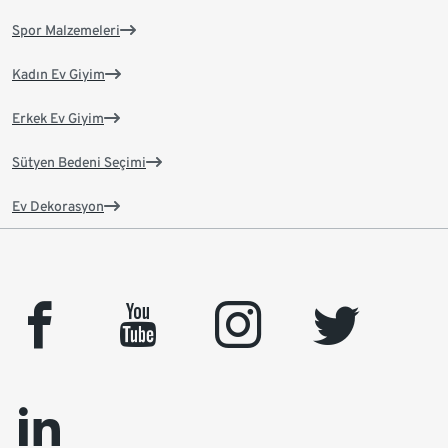
Spor Malzemeleri
Kadın Ev Giyim
Erkek Ev Giyim
Sütyen Bedeni Seçimi
Ev Dekorasyon
facebook
youtube
instagram
twitter
linkedin