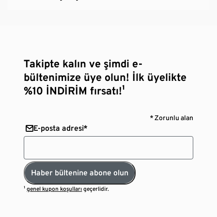
Takipte kalın ve şimdi e-
bültenimize üye olun! İlk üyelikte
%10 İNDİRİM fırsatı!¹
* Zorunlu alan
E-posta adresi*
Haber bültenine abone olun
¹
genel kupon koşulları
geçerlidir.