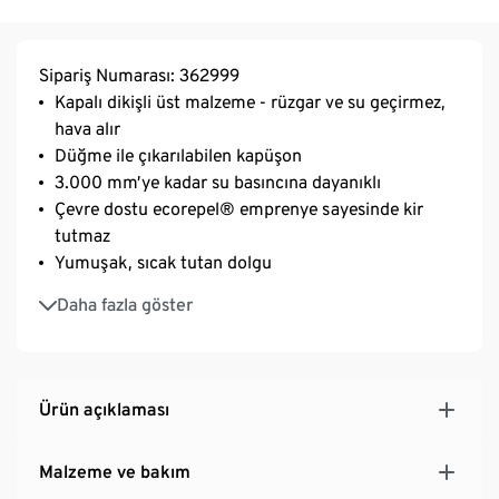
Sipariş Numarası: 362999
Kapalı dikişli üst malzeme - rüzgar ve su geçirmez,
hava alır
Düğme ile çıkarılabilen kapüşon
3.000 mm’ye kadar su basıncına dayanıklı
Çevre dostu ecorepel® emprenye sayesinde kir
tutmaz
Yumuşak, sıcak tutan dolgu
Ön ve arka kısımları reflektörlü
Daha fazla göster
Cırt cırtlı rüzgar koruması
Gövde kısmı ve yan cepleri mikropolar astarlı
Kolay giymek ve çıkarmak için kolları ve pantolon
bacakları tafta astarlı
Ürün açıklaması
Genişlik ayarı için cırt cırtlı, elastik bilek bantları
Paçaların yukarı kaymasını engellemek için elastik
Malzeme ve bakım
ayak bandı