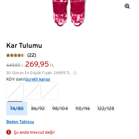
Kar Tulumu
(22)
269,95
449,95
TL
TL
30 Günün En Düşük Fiyatı:
269,95
TL
KDV dahil
ücretli kargo
74/80
86/92
98/104
110/116
122/128
Beden Tablosu
Şu anda mevcut değil