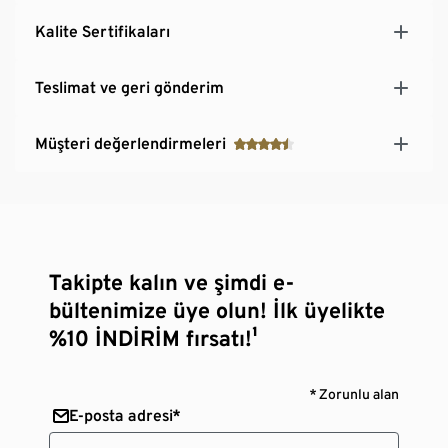
Güçlendirilmiş diz ve arka kısım
Kalite Sertifikaları
Yazılabilir isimlik alanı
Tamamı grafik tasarımlı baskılı
Tiftik oluşumunu engelleyen tüylenmeyen donanım
Teslimat ve geri gönderim
Müşteri değerlendirmeleri
Takipte kalın ve şimdi e-
bültenimize üye olun! İlk üyelikte
%10 İNDİRİM fırsatı!¹
* Zorunlu alan
E-posta adresi*