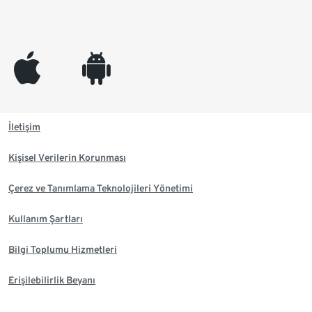
appleinc
android
İletişim
Kişisel Verilerin Korunması
Çerez ve Tanımlama Teknolojileri Yönetimi
Kullanım Şartları
Bilgi Toplumu Hizmetleri
Erişilebilirlik Beyanı