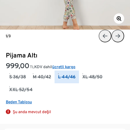
1/3
Pijama Altı
999,00
KDV dahil
ücretli kargo
TL
S 36/38
M 40/42
L 44/46
XL 48/50
XXL 52/54
Beden Tablosu
Şu anda mevcut değil