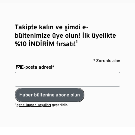
Takipte kalın ve şimdi e-
bültenimize üye olun! İlk üyelikte
%10 İNDİRİM fırsatı!¹
* Zorunlu alan
E-posta adresi*
Haber bültenine abone olun
¹
genel kupon koşulları
geçerlidir.