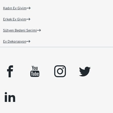
Kadın Ev Giyim
Erkek Ev Giyim
Sütyen Bedeni Seçimi
Ev Dekorasyon
facebook
youtube
instagram
twitter
linkedin