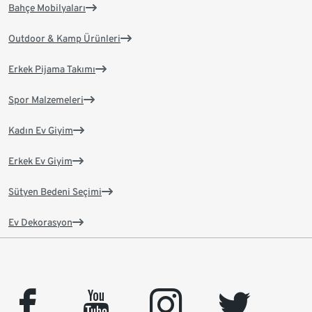
Bahçe Mobilyaları
Outdoor & Kamp Ürünleri
Erkek Pijama Takımı
Spor Malzemeleri
Kadın Ev Giyim
Erkek Ev Giyim
Sütyen Bedeni Seçimi
Ev Dekorasyon
facebook
youtube
instagram
twitter