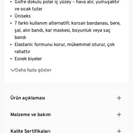
Gofre dokulu polar iç yüzey – hava alır, yumuşaktır
ve sıcak tutar
Üniseks
7 farklı kullanım alternatifi: korsan bandanası, bere,
şal, alın bandı, kar maskesi, boyunluk veya saç
bandı
Elastanlı: formunu korur, mükemmel oturur, çok
rahattır
Esnek biyeler
Rüzgarda veya soğukta outdoor sporları için ideal
Daha fazla göster
Ürün açıklaması
Malzeme ve bakım
Kalite Sertifikaları