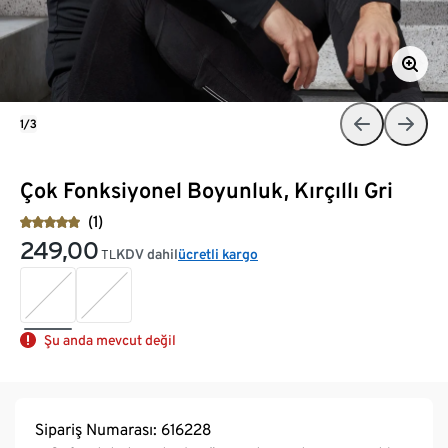
1/3
Çok Fonksiyonel Boyunluk, Kırçıllı Gri
(1)
249,00
KDV dahil
ücretli kargo
TL
Şu anda mevcut değil
Sipariş Numarası: 616228