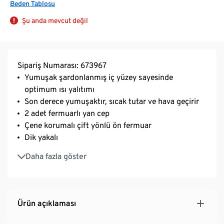
Beden Tablosu
Şu anda mevcut değil
Sipariş Numarası: 673967
Yumuşak şardonlanmış iç yüzey sayesinde
optimum ısı yalıtımı
Son derece yumuşaktır, sıcak tutar ve hava geçirir
2 adet fermuarlı yan cep
Çene korumalı çift yönlü ön fermuar
Dik yakalı
Başparmak delikli
Daha fazla göster
Yuvarlatılmış, uzun sırt kısmı
Daha fazla hareket özgürlüğü için reglan kollar
Ürün açıklaması