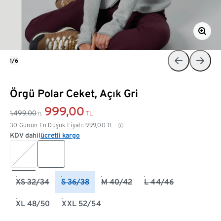
1/6
Örgü Polar Ceket, Açık Gri
999,00
1.499,00
TL
TL
30 Günün En Düşük Fiyatı:
999,00
TL
KDV dahil
ücretli kargo
XS 32/34
S 36/38
M 40/42
L 44/46
XL 48/50
XXL 52/54