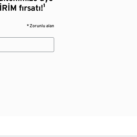
RİM fırsatı!¹
* Zorunlu alan