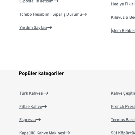
E-posta ile iletişim
Hediye Fikirl
Tchibo Hesabım | Sipariş Durumu
Kılavuz & B
Yardım Sayfası
İşlem Rehber
Popüler kategoriler
Türk Kahvesi
Kahve Çeşitl
Filtre Kahve
French Pres
Espresso
Termos Bard
Kapsüllü Kahve Makinesi
Süt Köpürtü