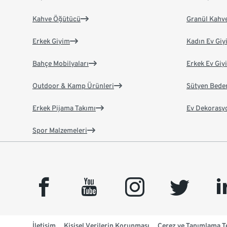
Kahve Öğütücü
Granül Kahv
Erkek Giyim
Kadın Ev Giy
Bahçe Mobilyaları
Erkek Ev Giy
Outdoor & Kamp Ürünleri
Sütyen Bede
Erkek Pijama Takımı
Ev Dekorasy
Spor Malzemeleri
facebook
youtube
instagram
twitter
link
İletişim
Kişisel Verilerin Korunması
Çerez ve Tanımlama Te