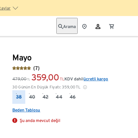
taylar
Arama
Mayo
(7)
359,00
479,00
KDV dahil
ücretli kargo
TL
TL
30 Günün En Düşük Fiyatı:
359,00
TL
38
40
42
44
46
Beden Tablosu
Şu anda mevcut değil