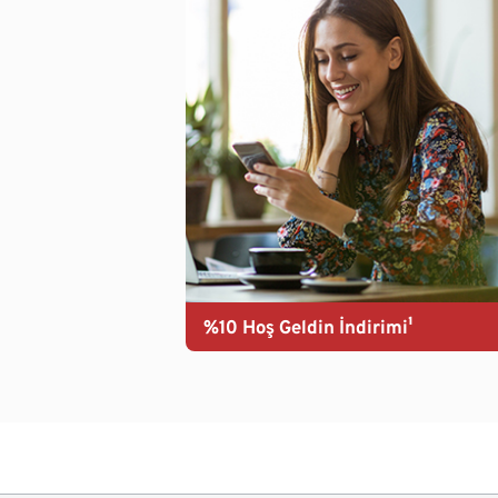
%10 Hoş Geldin İndirimi¹