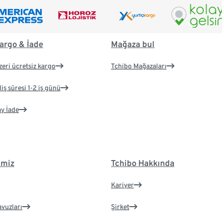
argo & İade
Mağaza bul
zeri ücretsiz kargo
Tchibo Mağazaları
iş süresi 1-2 iş günü
ay İade
imiz
Tchibo Hakkında
Kariyer
avuzları
Şirket