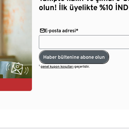
olun! İlk üyelikte %10 İNDİ
E-posta adresi*
Haber bültenine abone olun
¹
genel kupon koşulları
geçerlidir.