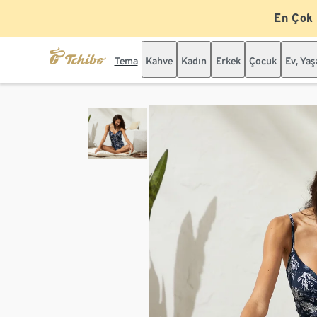
En Çok
Tema
Kahve
Kadın
Erkek
Çocuk
Ev, Ya