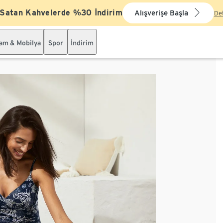
 Satan Kahvelerde %30 İndirim
Alışverişe Başla
De
şam & Mobilya
Spor
İndirim