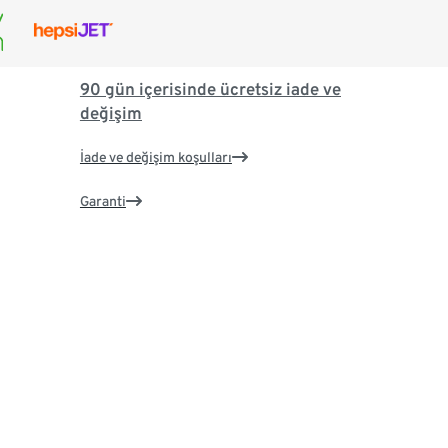
90 gün içerisinde ücretsiz iade ve
değişim
İade ve değişim koşulları
Garanti