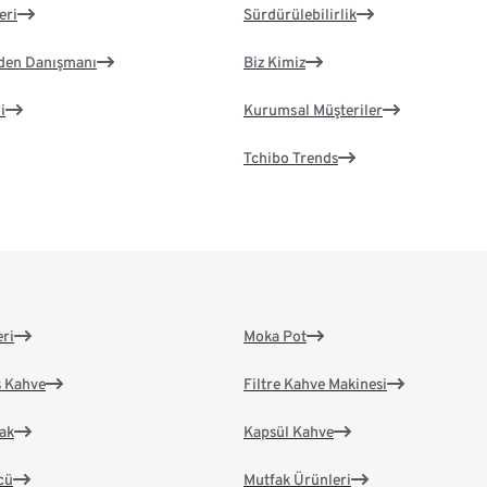
eri
Sürdürülebilirlik
eden Danışmanı
Biz Kimiz
i
Kurumsal Müşteriler
Tchibo Trends
eri
Moka Pot
s Kahve
Filtre Kahve Makinesi
ak
Kapsül Kahve
cü
Mutfak Ürünleri