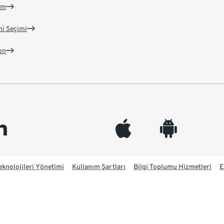
im
ni Seçimi
on
edin
appleinc
android
knolojileri Yönetimi
Kullanım Şartları
Bilgi Toplumu Hizmetleri
E