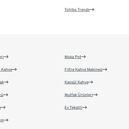
Tchibo Trends
eri
Moka Pot
s Kahve
Filtre Kahve Makinesi
ak
Kapsül Kahve
cü
Mutfak Ürünleri
e
Ev Tekstili
im