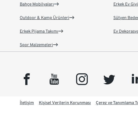
Bahçe Mobilyaları
Erkek Ev Giy
Outdoor & Kamp Ürünleri
Sütyen Bede
Erkek Pijama Takımı
Ev Dekorasy
Spor Malzemeleri
facebook
youtube
instagram
twitter
link
İletişim
Kişisel Verilerin Korunması
Çerez ve Tanımlama Te