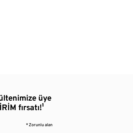
bültenimize üye
RİM fırsatı!¹
* Zorunlu alan