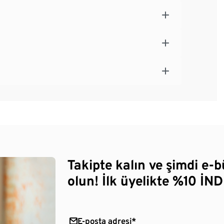
Takipte kalın ve şimdi e-
olun! İlk üyelikte %10 İNDİ
E-posta adresi*