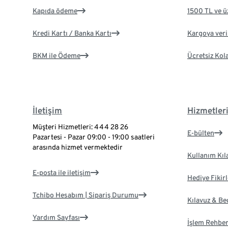
Kapıda ödeme
1500 TL ve ü
Kredi Kartı / Banka Kartı
Kargoya veril
BKM ile Ödeme
Ücretsiz Kol
İletişim
Hizmetler
Müşteri Hizmetleri: 444 28 26
E-bülten
Pazartesi - Pazar 09:00 - 19:00 saatleri
arasında hizmet vermektedir
Kullanım Kıl
E-posta ile iletişim
Hediye Fikirl
Tchibo Hesabım | Sipariş Durumu
Kılavuz & B
Yardım Sayfası
İşlem Rehber