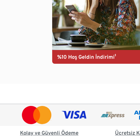
%10 Hoş Geldin İndirimi¹
Kolay ve Güvenli Ödeme
Ücretsiz K