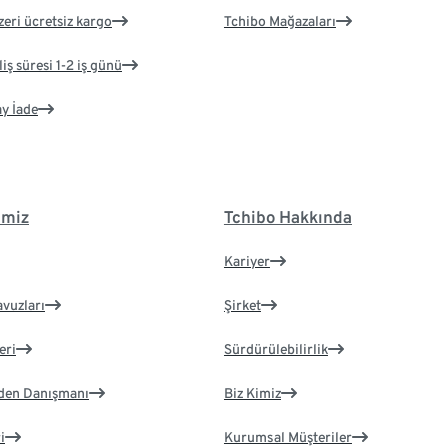
zeri ücretsiz kargo
Tchibo Mağazaları
iş süresi 1-2 iş günü
ay İade
imiz
Tchibo Hakkında
Kariyer
avuzları
Şirket
eri
Sürdürülebilirlik
eden Danışmanı
Biz Kimiz
i
Kurumsal Müşteriler