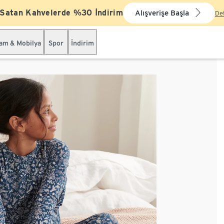
 Satan Kahvelerde %30 İndirim
Alışverişe Başla
De
şam & Mobilya
Spor
İndirim