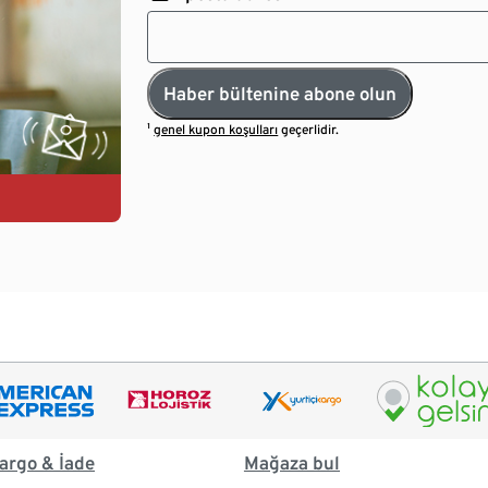
Haber bültenine abone olun
¹
genel kupon koşulları
geçerlidir.
argo & İade
Mağaza bul