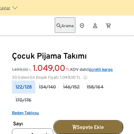
taylar
Arama
Çocuk Pijama Takımı
1.049,00
1.499,00
KDV dahil
ücretli kargo
TL
TL
30 Günün En Düşük Fiyatı:
1.049,00
TL
122/128
134/140
146/152
158/164
170/176
Beden Tablosu
Sayı
Sepete Ekle