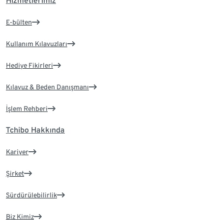
Hizmetlerimiz
E-bülten
Kullanım Kılavuzları
Hediye Fikirleri
Kılavuz & Beden Danışmanı
İşlem Rehberi
Tchibo Hakkında
Kariyer
Şirket
Sürdürülebilirlik
Biz Kimiz