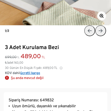
1/2
3 Adet Kurulama Bezi
489,00
699,00
TL
TL
₺/adet
163,00
30 Günün En Düşük Fiyatı:
489,00
TL
KDV dahil
ücretli kargo
Şu anda mevcut değil
Sipariş Numarası: 649832
Uzun ömürlü, dayanıklı ve yıkanabilir