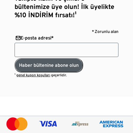
bültenimize üye olun! İlk üyelikte
%10 İNDİRİM fırsatı!¹
* Zorunlu alan
E-posta adresi*
Haber bültenine abone olun
¹
genel kupon koşulları
geçerlidir.