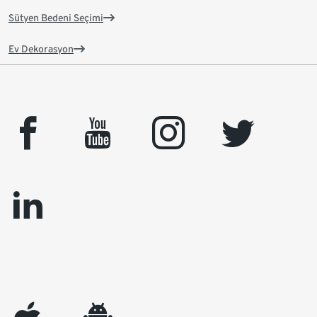
Sütyen Bedeni Seçimi
Ev Dekorasyon
facebook
youtube
instagram
twitter
linkedin