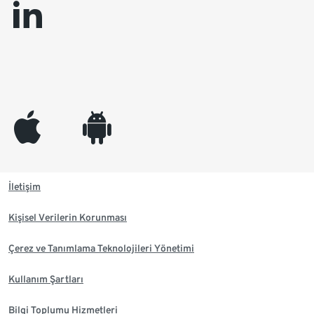
linkedin
appleinc
android
İletişim
Kişisel Verilerin Korunması
Çerez ve Tanımlama Teknolojileri Yönetimi
Kullanım Şartları
Bilgi Toplumu Hizmetleri