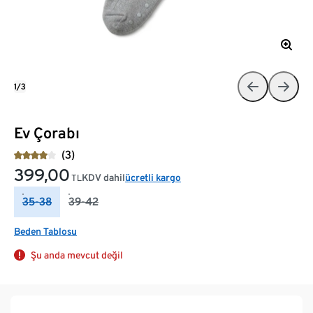
1/3
Ev Çorabı
(3)
399,00
KDV dahil
ücretli kargo
TL
35-38
39-42
Beden Tablosu
Şu anda mevcut değil