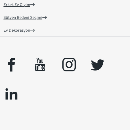
Erkek Ev Giyim
Sütyen Bedeni Seçimi
Ev Dekorasyon
facebook
youtube
instagram
twitter
linkedin