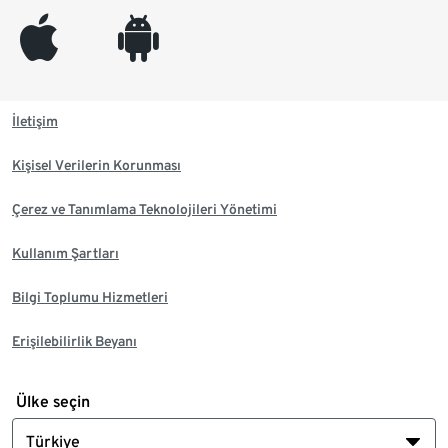
appleinc
android
İletişim
Kişisel Verilerin Korunması
Çerez ve Tanımlama Teknolojileri Yönetimi
Kullanım Şartları
Bilgi Toplumu Hizmetleri
Erişilebilirlik Beyanı
Ülke seçin
Türkiye