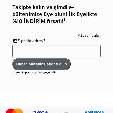
Takipte kalın ve şimdi e-
bültenimize üye olun! İlk üyelikte
%10 İNDİRİM fırsatı!¹
* Zorunlu alan
E-posta adresi*
Haber bültenine abone olun
¹
genel kupon koşulları
geçerlidir.