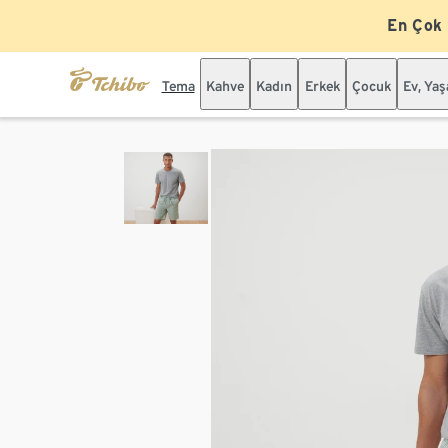
En Çok
Tema
Kahve
Kadın
Erkek
Çocuk
Ev, Ya