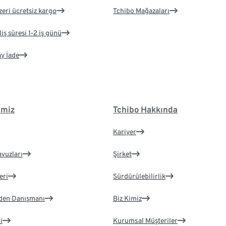
zeri ücretsiz kargo
Tchibo Mağazaları
iş süresi 1-2 iş günü
ay İade
imiz
Tchibo Hakkında
Kariyer
avuzları
Şirket
eri
Sürdürülebilirlik
eden Danışmanı
Biz Kimiz
i
Kurumsal Müşteriler