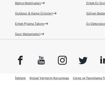
Bahçe Mobilyaları
Erkek Ev Giy
Outdoor & Kamp Ürünleri
Sütyen Bede
Erkek Pijama Takımı
Ev Dekorasy
Spor Malzemeleri
facebook
youtube
instagram
twitter
link
İletişim
Kişisel Verilerin Korunması
Çerez ve Tanımlama Te