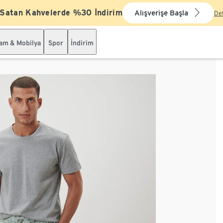
 Satan Kahvelerde %30 İndirim
Alışverişe Başla
De
şam & Mobilya
Spor
İndirim