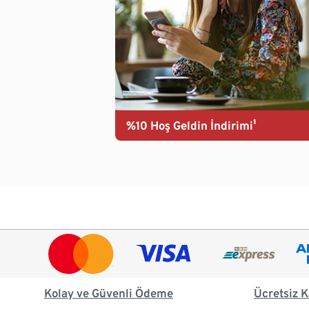
%10 Hoş Geldin İndirimi¹
Kolay ve Güvenli Ödeme
Ücretsiz K