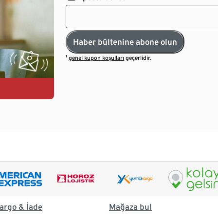
Haber bültenine abone olun
¹
genel kupon koşulları
geçerlidir.
argo & İade
Mağaza bul