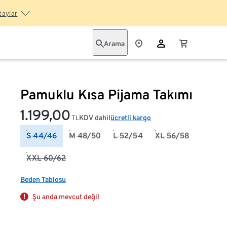
taylar
Arama
Pamuklu Kısa Pijama Takımı
1.199,00
KDV dahil
ücretli kargo
TL
S 44/46
M 48/50
L 52/54
XL 56/58
XXL 60/62
Beden Tablosu
Şu anda mevcut değil