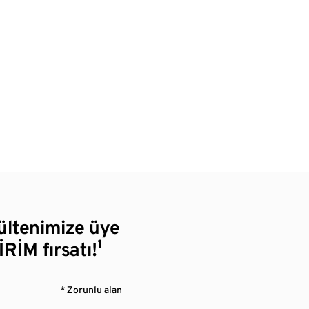
bültenimize üye
RİM fırsatı!¹
* Zorunlu alan