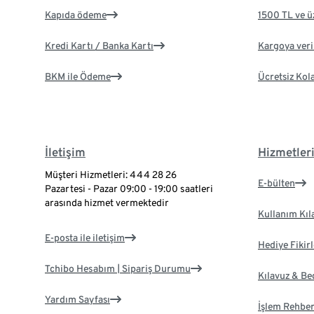
Kapıda ödeme
1500 TL ve ü
Kredi Kartı / Banka Kartı
Kargoya veril
BKM ile Ödeme
Ücretsiz Kol
İletişim
Hizmetler
Müşteri Hizmetleri: 444 28 26
E-bülten
Pazartesi - Pazar 09:00 - 19:00 saatleri
arasında hizmet vermektedir
Kullanım Kıl
E-posta ile iletişim
Hediye Fikirl
Tchibo Hesabım | Sipariş Durumu
Kılavuz & B
Yardım Sayfası
İşlem Rehber