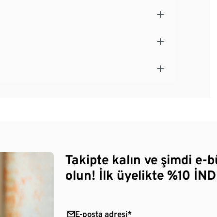
Takipte kalın ve şimdi e-
olun! İlk üyelikte %10 İNDİ
E-posta adresi*