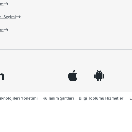
im
ni Seçimi
on
edin
appleinc
android
knolojileri Yönetimi
Kullanım Şartları
Bilgi Toplumu Hizmetleri
E