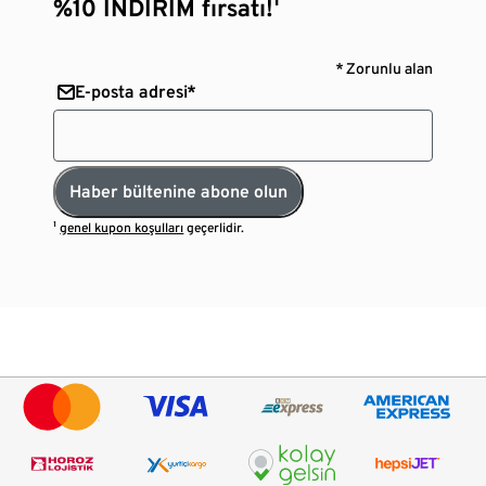
%10 İNDİRİM fırsatı!¹
* Zorunlu alan
E-posta adresi*
Haber bültenine abone olun
¹
genel kupon koşulları
geçerlidir.