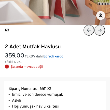
1/3
2 Adet Mutfak Havlusu
359,00
KDV dahil
ücretli kargo
TL
₺/adet
179,50
Şu anda mevcut değil
Sipariş Numarası: 651102
Emici ve son derece yumuşak
Askılı
Hoş yumuşak havlu kalitesi