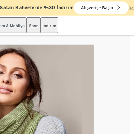
 Satan Kahvelerde %30 İndirim
Alışverişe Başla
De
şam & Mobilya
Spor
İndirim