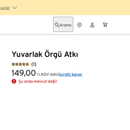
taylar
Arama
Yuvarlak Örgü Atkı
(1)
149,00
KDV dahil
ücretli kargo
TL
Şu anda mevcut değil