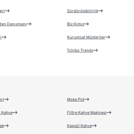
eri
Sürdürülebilirlik
eden Danışmanı
Biz Kimiz
i
Kurumsal Müşteriler
Tchibo Trends
eri
Moka Pot
s Kahve
Filtre Kahve Makinesi
ak
Kapsül Kahve