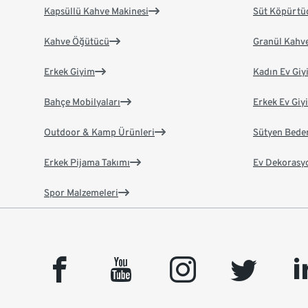
Kapsüllü Kahve Makinesi
Süt Köpürtü
Kahve Öğütücü
Granül Kahv
Erkek Giyim
Kadın Ev Giy
Bahçe Mobilyaları
Erkek Ev Giy
Outdoor & Kamp Ürünleri
Sütyen Bede
Erkek Pijama Takımı
Ev Dekorasy
Spor Malzemeleri
facebook
youtube
instagram
twitter
link