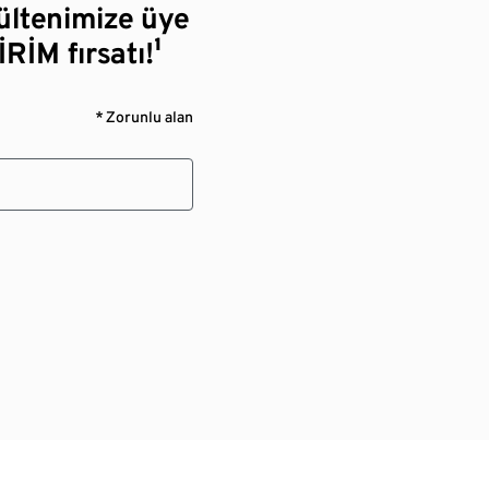
bültenimize üye
RİM fırsatı!¹
* Zorunlu alan