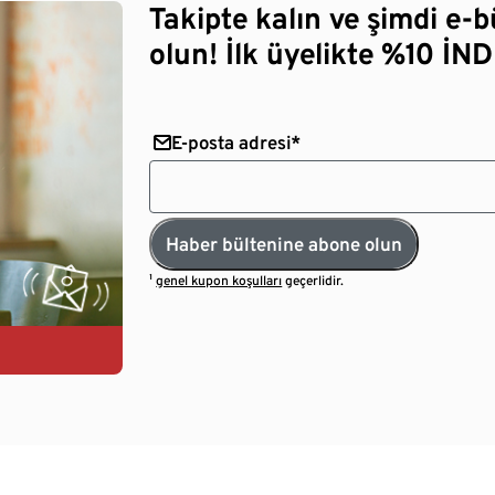
Takipte kalın ve şimdi e-
olun! İlk üyelikte %10 İNDİ
E-posta adresi*
Haber bültenine abone olun
¹
genel kupon koşulları
geçerlidir.