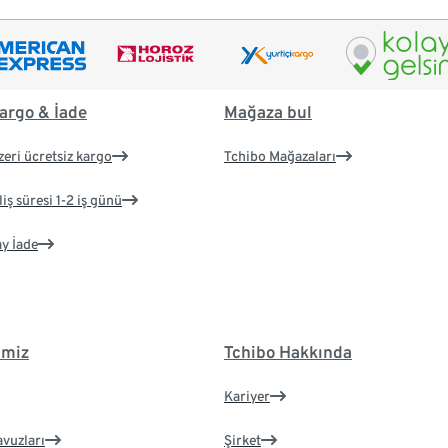
argo & İade
Mağaza bul
zeri ücretsiz kargo
Tchibo Mağazaları
iş süresi 1-2 iş günü
ay İade
imiz
Tchibo Hakkında
Kariyer
avuzları
Şirket