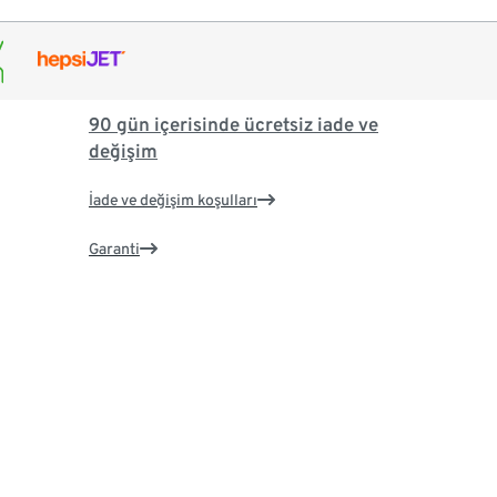
90 gün içerisinde ücretsiz iade ve
değişim
İade ve değişim koşulları
Garanti