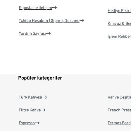
E-posta ile iletişim
Hediye Fikirl
Tchibo Hesabım | Sipariş Durumu
Kılavuz & B
Yardım Sayfası
İşlem Rehber
Popüler kategoriler
Türk Kahvesi
Kahve Çeşitl
Filtre Kahve
French Pres
Espresso
Termos Bard