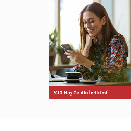
%10 Hoş Geldin İndirimi¹