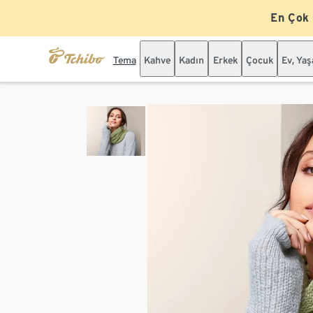
En Çok
Tema
Kahve
Kadın
Erkek
Çocuk
Ev, Ya