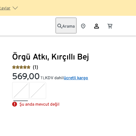
taylar
Arama
Örgü Atkı, Kırçıllı Bej
(1)
569,00
KDV dahil
ücretli kargo
TL
Şu anda mevcut değil