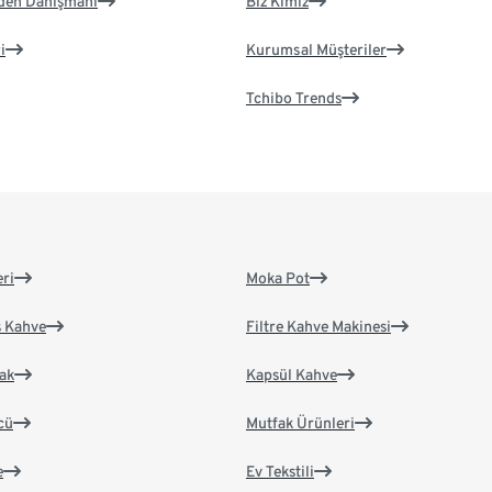
eden Danışmanı
Biz Kimiz
i
Kurumsal Müşteriler
Tchibo Trends
eri
Moka Pot
s Kahve
Filtre Kahve Makinesi
ak
Kapsül Kahve
cü
Mutfak Ürünleri
e
Ev Tekstili