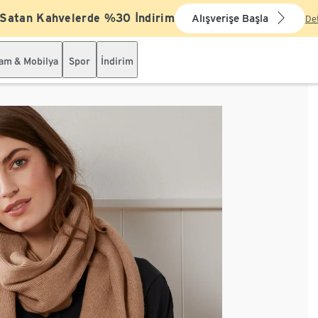
 Satan Kahvelerde %30 İndirim
Alışverişe Başla
De
şam & Mobilya
Spor
İndirim