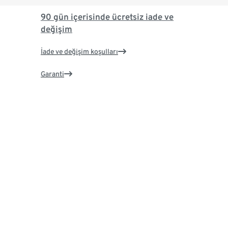
90 gün içerisinde ücretsiz iade ve
değişim
İade ve değişim koşulları
Garanti