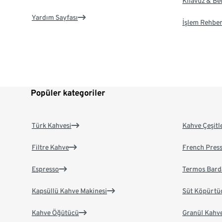
Kılavuz & B
Yardım Sayfası
İşlem Rehber
Popüler kategoriler
Türk Kahvesi
Kahve Çeşitl
Filtre Kahve
French Pres
Espresso
Termos Bard
Kapsüllü Kahve Makinesi
Süt Köpürtü
Kahve Öğütücü
Granül Kahv