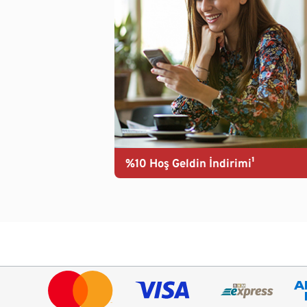
%10 Hoş Geldin İndirimi¹