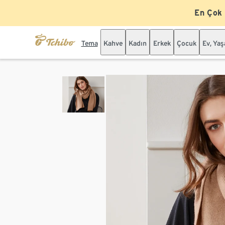
En Çok
Tema
Kahve
Kadın
Erkek
Çocuk
Ev, Ya