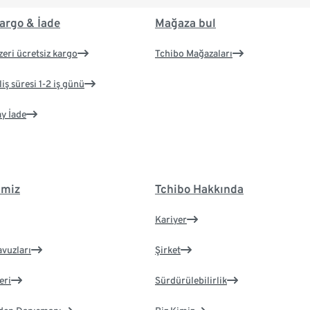
argo & İade
Mağaza bul
zeri ücretsiz kargo
Tchibo Mağazaları
iş süresi 1-2 iş günü
ay İade
imiz
Tchibo Hakkında
Kariyer
avuzları
Şirket
eri
Sürdürülebilirlik