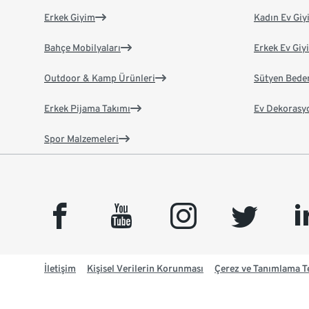
Erkek Giyim
Kadın Ev Giy
Bahçe Mobilyaları
Erkek Ev Giy
Outdoor & Kamp Ürünleri
Sütyen Bede
Erkek Pijama Takımı
Ev Dekorasy
Spor Malzemeleri
facebook
youtube
instagram
twitter
link
İletişim
Kişisel Verilerin Korunması
Çerez ve Tanımlama Te