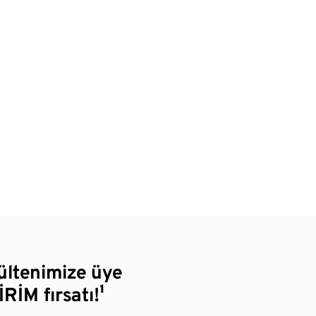
bültenimize üye
RİM fırsatı!¹