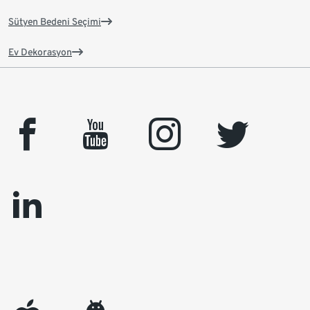
Sütyen Bedeni Seçimi
Ev Dekorasyon
facebook
youtube
instagram
twitter
linkedin