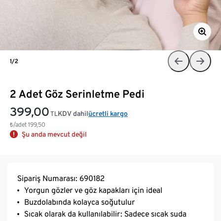
1/2
2 Adet Göz Serinletme Pedi
399,00
KDV dahil
ücretli kargo
TL
₺/adet
199,50
Şu anda mevcut değil
Sipariş Numarası: 690182
Yorgun gözler ve göz kapakları için ideal
Buzdolabında kolayca soğutulur
Sıcak olarak da kullanılabilir: Sadece sıcak suda