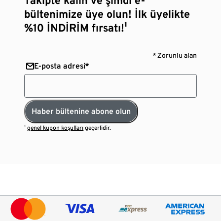
bültenimize üye olun! İlk üyelikte
%10 İNDİRİM fırsatı!¹
* Zorunlu alan
E-posta adresi*
Haber bültenine abone olun
¹
genel kupon koşulları
geçerlidir.