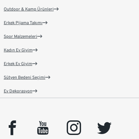
Outdoor & Kamp Ürünleri
Erkek Pijama Takımı
Spor Malzemeleri
Kadın Ev Giyim
Erkek Ev Giyim
Sütyen Bedeni Seçimi
Ev Dekorasyon
facebook
youtube
instagram
twitter