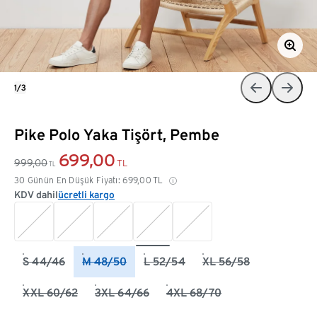
1/3
Pike Polo Yaka Tişört, Pembe
699,00
999,00
TL
TL
30 Günün En Düşük Fiyatı:
699,00
TL
KDV dahil
ücretli kargo
S 44/46
M 48/50
L 52/54
XL 56/58
XXL 60/62
3XL 64/66
4XL 68/70