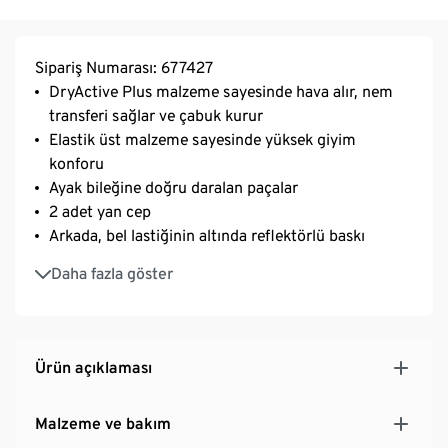
Sipariş Numarası: 677427
DryActive Plus malzeme sayesinde hava alır, nem
transferi sağlar ve çabuk kurur
Elastik üst malzeme sayesinde yüksek giyim
konforu
Ayak bileğine doğru daralan paçalar
2 adet yan cep
Arkada, bel lastiğinin altında reflektörlü baskı
Creora® elyaflı yumuşak, esnek malzeme –
Daha fazla göster
optimum hareket özgürlüğü için
Ürün açıklaması
Malzeme ve bakım