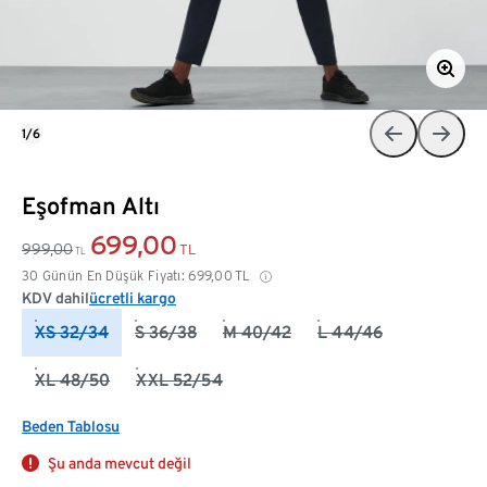
1/6
Eşofman Altı
699,00
999,00
TL
TL
30 Günün En Düşük Fiyatı:
699,00
TL
KDV dahil
ücretli kargo
XS 32/34
S 36/38
M 40/42
L 44/46
XL 48/50
XXL 52/54
Beden Tablosu
Şu anda mevcut değil